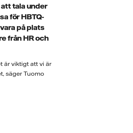
att tala under
ssa för HBTQ-
 vara på plats
e från HR och
r viktigt att vi är
vet, säger Tuomo