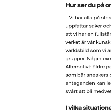
Hur ser du på 
– Vi bär alla på st
uppfattar saker och
att vi har en fulls
verket är vår kunsk
världsbild som vi an
grupper. Några exem
Alternativt: äldre 
som bär sneakers 
antaganden kan leda
svårt att bli medve
I vilka situatio