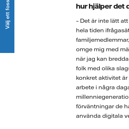
Välj ett fossilfritt elavtal
hur hjälper det
– Det är inte lätt 
hela tiden ifrågasä
familjemedlemmar, 
omge mig med männ
när jag kan bredda 
folk med olika sla
konkret aktivitet ä
arbete i några daga
millenniegeneratio
förväntningar de h
använda digitala ve