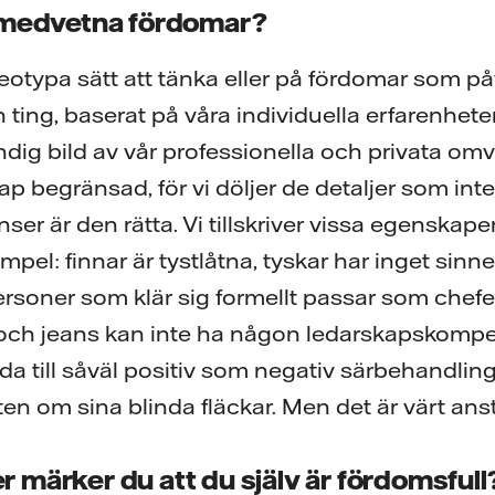
omedvetna fördomar?
ereotypa sätt att tänka eller på fördomar som på
 ting, baserat på våra individuella erfarenheter.
tändig bild av vår professionella och privata omv
ap begränsad, för vi döljer de detaljer som inte
ser är den rätta. Vi tillskriver vissa egenskaper 
pel: finnar är tystlåtna, tyskar har inget sinn
personer som klär sig formellt passar som chef
och jeans kan inte ha någon ledarskapskomp
 till såväl positiv som negativ särbehandling.
ten om sina blinda fläckar. Men det är värt an
ner märker du att du själv är fördomsfull