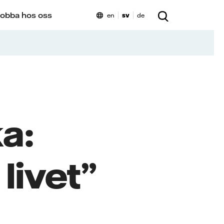
obba hos oss
en
sv
de
a:
livet”