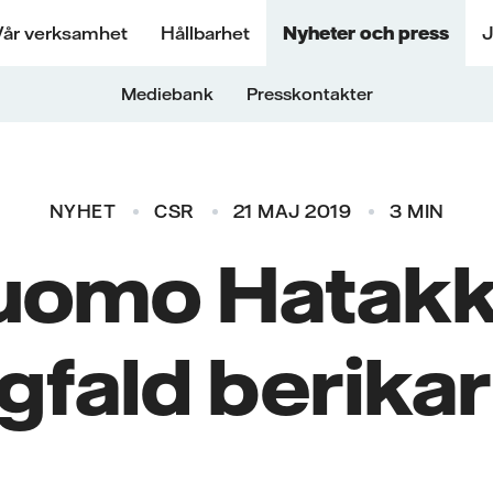
Vår verksamhet
Hållbarhet
Nyheter och press
J
Mediebank
Presskontakter
NYHET
CSR
21 MAJ 2019
3 MIN
uomo Hatakk
fald berikar 