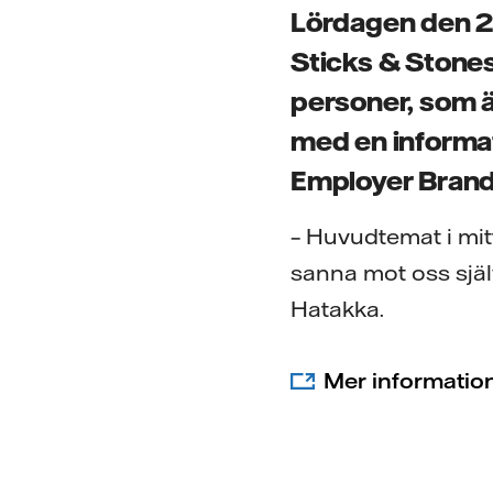
Lördagen den 25
Sticks & Stones
personer, som äg
med en informa
Employer Brand
– Huvudtemat i mitt 
sanna mot oss själv
Hatakka.
Mer informatio