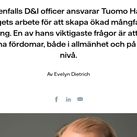
nfalls D&I officer ansvarar Tuomo H
gets arbete för att skapa ökad mångf
ng. En av hans viktigaste frågor är a
 fördomar, både i allmänhet och på
nivå.
Av Evelyn Dietrich
Facebook
LinkedIn
E-
post