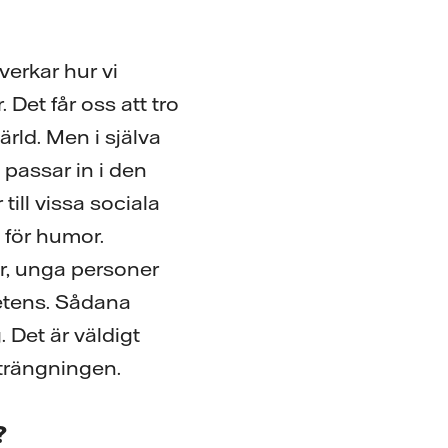
verkar hur vi
 Det får oss att tro
ärld. Men i själva
 passar in i den
till vissa sociala
e för humor.
er, unga personer
etens. Sådana
 Det är väldigt
strängningen.
?