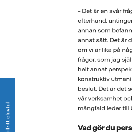
– Det är en svår frå
efterhand, antingen
annan som befann s
annat sätt. Det är 
om vi är lika på nå
frågor, som jag sjä
helt annat perspekt
konstruktiv utmani
beslut. Det är det 
vår verksamhet och 
mångfald leder till 
Vad gör du pers