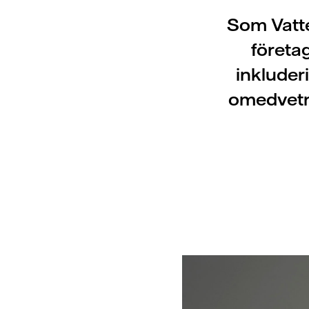
Som Vatte
företa
inkluderi
omedvetna