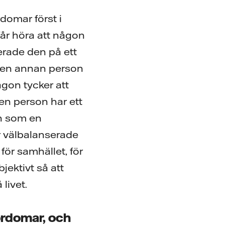
rdomar först i
 får höra att någon
erade den på ett
ll en annan person
ågon tycker att
 en person har ett
en som en
r välbalanserade
för samhället, för
jektivt så att
 livet.
ördomar, och