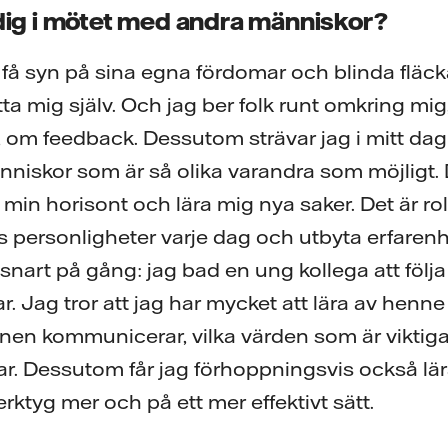
 dig i mötet med andra människor?
att få syn på sina egna fördomar och blinda fläck
tta mig själv. Och jag ber folk runt omkring mig
om feedback. Dessutom strävar jag i mitt dagli
iskor som är så olika varandra som möjligt. 
min horisont och lära mig nya saker. Det är rol
gs personligheter varje dag och utbyta erfare
r snart på gång: jag bad en ung kollega att följa
r. Jag tror att jag har mycket att lära av henne
nen kommunicerar, vilka värden som är viktiga
ar. Dessutom får jag förhoppningsvis också lär
rktyg mer och på ett mer effektivt sätt.