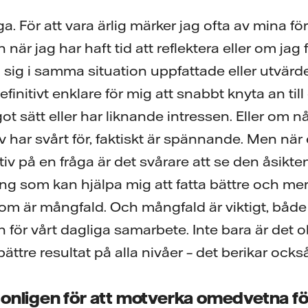
ga. För att vara ärlig märker jag ofta av mina fö
 när jag har haft tid att reflektera eller om jag
ig i samma situation uppfattade eller utvärd
definitivt enklare för mig att snabbt knyta an ti
got sätt eller har liknande intressen. Eller om n
lv har svårt för, faktiskt är spännande. Men när
iv på en fråga är det svårare att se den åsikt
ng som kan hjälpa mig att fatta bättre och me
som är mångfald. Och mångfald är viktigt, både 
för vårt dagliga samarbete. Inte bara är det ob
bättre resultat på alla nivåer – det berikar också
onligen för att motverka omedvetna f