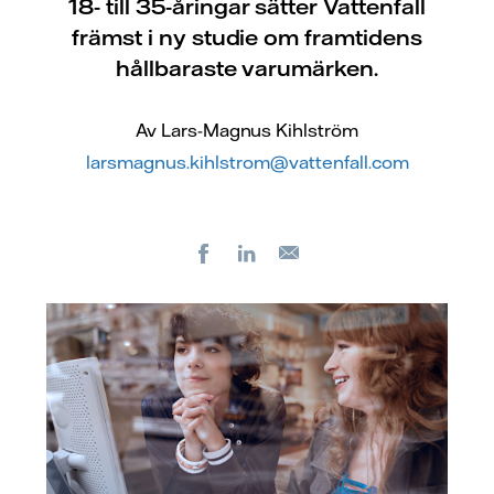
18- till 35-åringar sätter Vattenfall
främst i ny studie om framtidens
hållbaraste varumärken.
Av Lars-Magnus Kihlström
larsmagnus.kihlstrom@vattenfall.com
Facebook
LinkedIn
E-
post