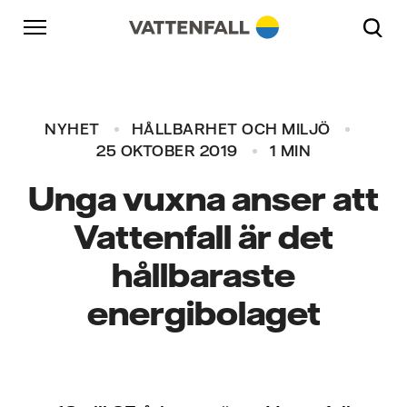
Skip to content
Gå till huvudnavigeringen
Gå till sidfoten
Gå till huvudnavigeringen
NYHET
HÅLLBARHET OCH MILJÖ
25 OKTOBER 2019
1 MIN
Unga vuxna anser att
Vattenfall är det
hållbaraste
energibolaget