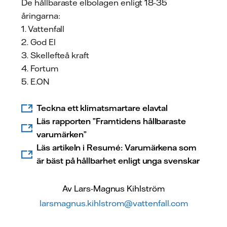
De hållbaraste elbolagen enligt 18-35
åringarna:
1. Vattenfall
2. God El
3. Skellefteå kraft
4. Fortum
5. E.ON
Teckna ett klimatsmartare elavtal
Läs rapporten ”Framtidens hållbaraste
varumärken”
Läs artikeln i Resumé: Varumärkena som
är bäst på hållbarhet enligt unga svenskar
Av Lars-Magnus Kihlström
larsmagnus.kihlstrom@vattenfall.com