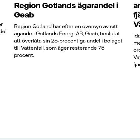
Region Gotlands ägarandel i
a
Geab
f
V
ör
Region Gotland har efter en översyn av sitt
del
ägande i Gotlands Energi AB, Geab, beslutat
Id
att överlåta sin 25-procentiga andel i bolaget
me
till Vattenfall, som äger resterande 75
or
procent.
Va
fj