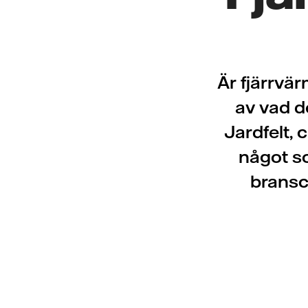
Är fjärrvär
av vad d
Jardfelt, 
något s
brans