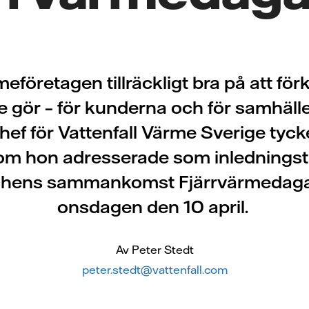
meföretagen tillräckligt bra på att för
e gör – för kunderna och för samhälle
chef för Vattenfall Värme Sverige tycke
om hon adresserade som inledningsta
chens sammankomst Fjärrvärmedaga
onsdagen den 10 april.
Av Peter Stedt
peter.stedt@vattenfall.com