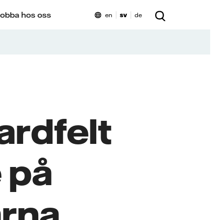
obba hos oss
en
sv
de
ardfelt
 på
rna