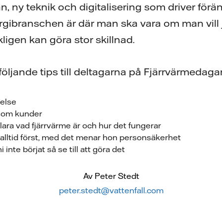
an, ny teknik och digitalisering som driver förän
rgibranschen är där man ska vara om man vill 
ligen kan göra stor skillnad.
 följande tips till deltagarna på Fjärrvärmedag
telse
som kunder
lara vad fjärrvärme är och hur det fungerar
lltid först, med det menar hon personsäkerhet
i inte börjat så se till att göra det
Av Peter Stedt
peter.stedt@vattenfall.com