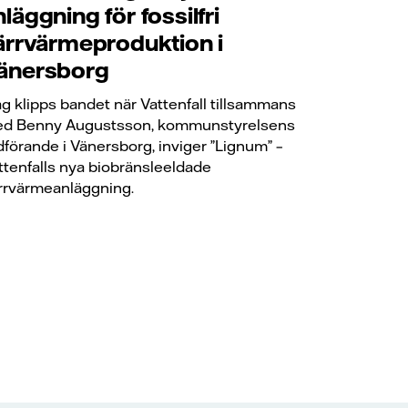
nläggning för fossilfri
järrvärmeproduktion i
änersborg
ag klipps bandet när Vattenfall tillsammans
d Benny Augustsson, kommunstyrelsens
dförande i Vänersborg, inviger ”Lignum” –
ttenfalls nya biobränsleeldade
ärrvärmeanläggning.