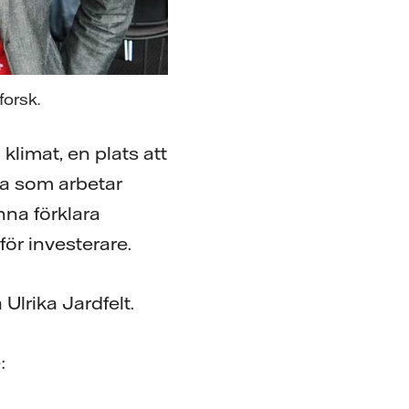
orsk.
klimat, en plats att
lla som arbetar
na förklara
för investerare.
 Ulrika Jardfelt.
: