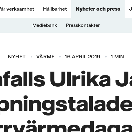
Vår verksamhet
Hållbarhet
Nyheter och press
J
Mediebank
Presskontakter
NYHET
VÄRME
16 APRIL 2019
1 MIN
falls Ulrika J
pningstalade
ärrvärmedaga