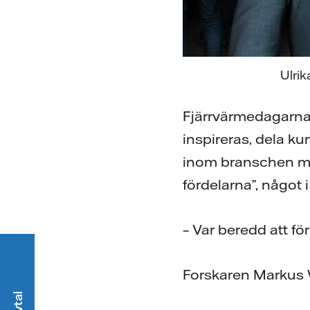
Ulri
Fjärrvärmedagarna - 
inspireras, dela ku
inom branschen må
fördelarna”, något 
– Var beredd att för
Forskaren Markus W