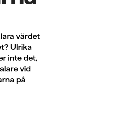
klara värdet
t? Ulrika
r inte det,
lare vid
rna på