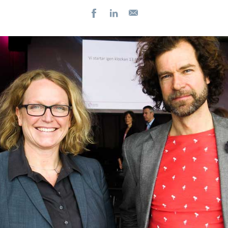
Facebook
LinkedIn
E-
post