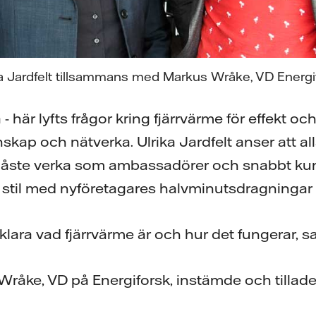
ka Jardfelt tillsammans med Markus Wråke, VD Energif
här lyfts frågor kring fjärrvärme för effekt och 
nskap och nätverka. Ulrika Jardfelt anser att a
ste verka som ambassadörer och snabbt kun
i stil med nyföretagares halvminutsdragningar 
klara vad fjärrvärme är och hur det fungerar, sa
råke, VD på Energiforsk, instämde och tillade