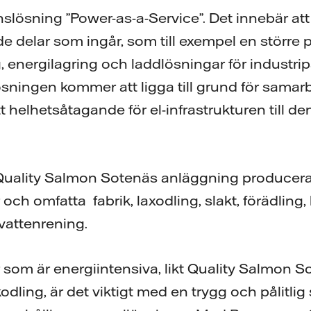
slösning ”Power-as-a-Service”. Det innebär att 
de delar som ingår, som till exempel en större 
, energilagring och laddlösningar för industri
ösningen kommer att ligga till grund för samar
ett helhetsåtagande för el-infrastrukturen till 
 Quality Salmon Sotenäs anläggning producera
 och omfatta fabrik, laxodling, slakt, förädling
vattenrening.
 som är energiintensiva, likt Quality Salmo
skodling, är det viktigt med en trygg och pålitl