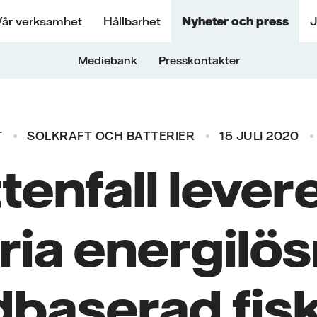
Vår verksamhet
Hållbarhet
Nyheter och press
J
Mediebank
Presskontakter
T
SOLKRAFT OCH BATTERIER
15 JULI 2020
tenfall lever
fria energilö
andbaserad fis