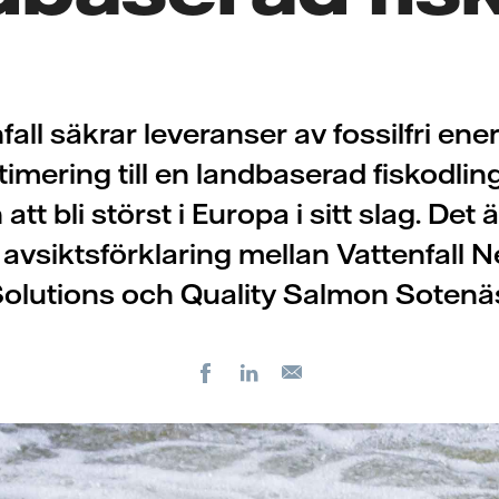
fall säkrar leveranser av fossilfri ene
imering till en landbaserad fiskodli
tt bli störst i Europa i sitt slag. Det 
y avsiktsförklaring mellan Vattenfall 
olutions och Quality Salmon Sotenä
Facebook
LinkedIn
E-
post