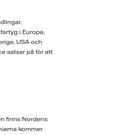
dlingar,
fartyg i Europa,
erige, USA och
 satsar på för att
nen finns Nordens
nnierna kommer