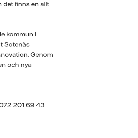
det finns en allt
nde kommun i
at Sotenäs
nnovation. Genom
en och nya
, 072-201 69 43