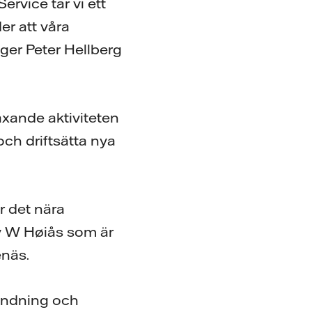
rvice tar vi ett
er att våra
ger Peter Hellberg
äxande aktiviteten
och driftsätta nya
r det nära
oy W Høiås som är
enäs.
vändning och