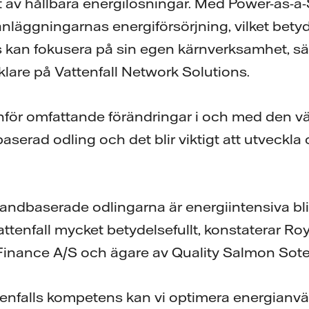
av hållbara energilösningar. Med Power-as-a-Se
nläggningarnas energiförsörjning, vilket betyd
kan fokusera på sin egen kärnverksamhet, sä
klare på Vattenfall Network Solutions.
 inför omfattande förändringar i och med den v
baserad odling och det blir viktigt att utveckla 
landbaserade odlingarna är energiintensiva bli
tenfall mycket betydelsefullt, konstaterar R
 Finance A/S och ägare av Quality Salmon Sot
tenfalls kompetens kan vi optimera energian