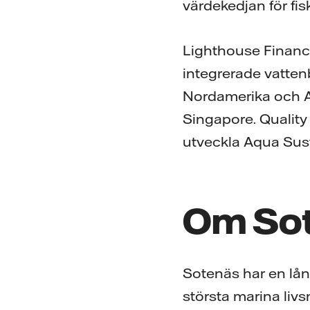
värdekedjan för fis
Lighthouse Finance 
integrerade vattenb
Nordamerika och As
Singapore. Quality
utveckla Aqua Sust
Om So
Sotenäs har en lån
största marina li