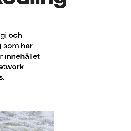
rgi och
ng som har
är innehållet
Network
s.