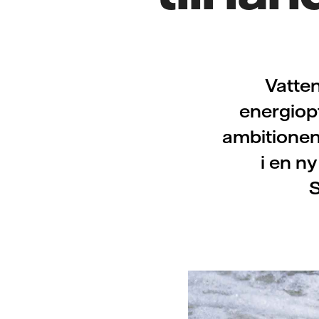
Vatten
energiopt
ambitionen a
i en n
S