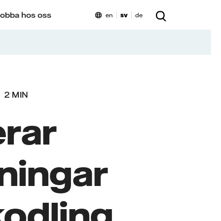
obba hos oss
en
sv
de
2 MIN
erar
sningar
kodling