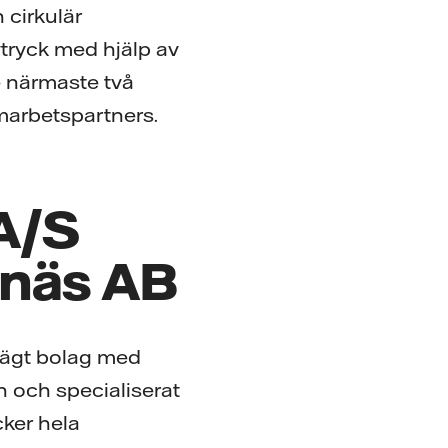
 cirkulär
vtryck med hjälp av
e närmaste två
arbetspartners.
A/S
enäs AB
kägt bolag med
n och specialiserat
cker hela