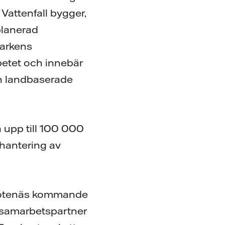
Vattenfall bygger,
planerad
parkens
betet och innebär
den landbaserade
 upp till 100 000
, hantering av
n Sotenäs kommande
ig samarbetspartner