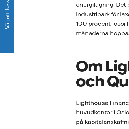
Välj ett fossilfritt elavtal
energilagring. Det 
industripark för la
100 procent fossil
månaderna hoppas 
Om Lig
och Qu
Lighthouse Financ
huvudkontor i Oslo
på kapitalanskaffni