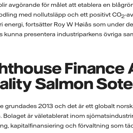
blir avgörande för målet att etablera en blågrön
xodling med nollutsläpp och ett positivt CO
-a
2
fri energi, fortsätter Roy W Høiås som under d
kunna presentera industriparkens övriga sam
hthouse Finance 
ality Salmon Sot
e grundades 2013 och det är ett globalt nors
. Bolaget är väletablerat inom sjömatsindustri
ng, kapitalfinansiering och förvaltning som tä