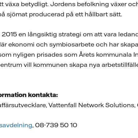
t växa betydligt. Jordens befolkning växer och 
på sjömat pro­ducerad på ett hållbart sätt.
2015 en långsiktig strategi om att vara leda
ulär ekonomi och symbiosarbete och har skap
som nyligen prisades som Årets kommunala I
ntrum vill kommunen skapa nya arbetstillfäll
formation kontakta:
 affärsutvecklare, Vattenfall Network Solutions
ssavdelning
, 08-739 50 10