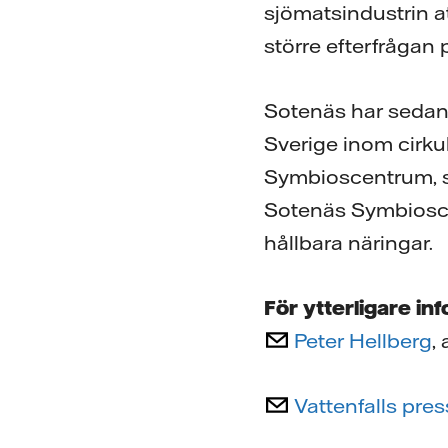
sjömatsindustrin at
större efterfrågan 
Sotenäs har sedan 
Sverige inom cirk
Symbioscentrum, 
Sotenäs Symbiosce
hållbara näringar.
För ytterligare in
Peter Hellberg
,
Vattenfalls pre