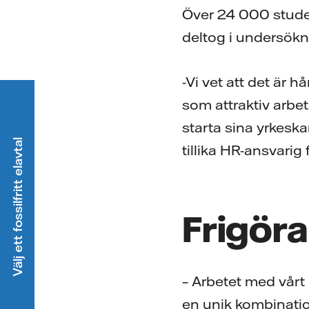
Över 24 000 studen
deltog i undersökn
-Vi vet att det är
som attraktiv arbet
starta sina yrkesk
Välj ett fossilfritt elavtal
tillika HR-ansvarig 
Frigöra
– Arbetet med vårt 
en unik kombinati