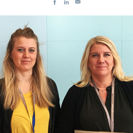
Facebook
LinkedIn
E-
post