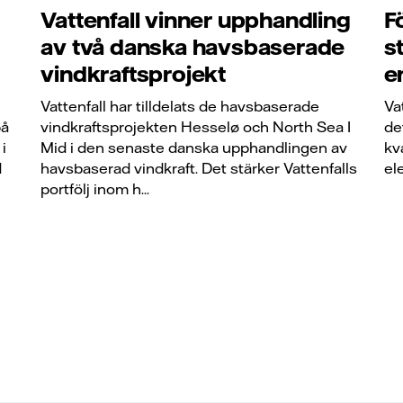
Vattenfall vinner upphandling
F
av två danska havsbaserade
s
vindkraftsprojekt
e
Vattenfall har tilldelats de havsbaserade
Va
på
vindkraftsprojekten Hesselø och North Sea I
de
i
Mid i den senaste danska upphandlingen av
kv
d
havsbaserad vindkraft. Det stärker Vattenfalls
el
portfölj inom h...