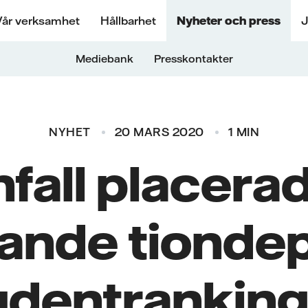
Vår verksamhet
Hållbarhet
Nyheter och press
J
Mediebank
Presskontakter
NYHET
20 MARS 2020
1 MIN
fall placera
ande tiondepl
udentranking