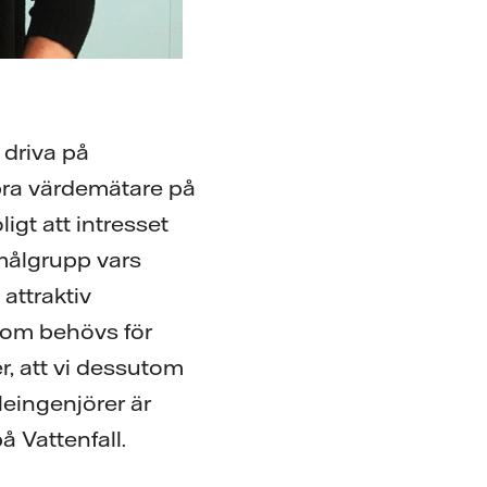
 driva på
n bra värdemätare på
ligt att intresset
 målgrupp vars
 attraktiv
som behövs för
er, att vi dessutom
leingenjörer är
å Vattenfall.