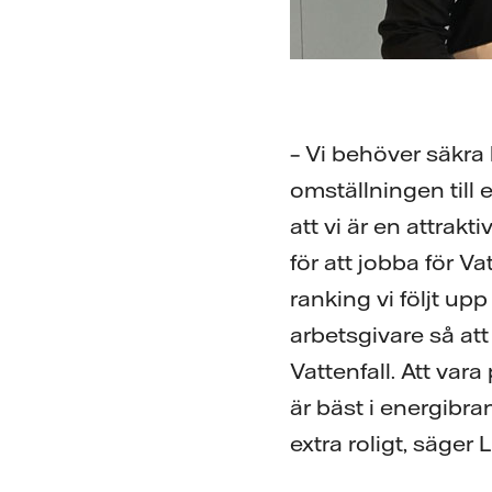
– Vi behöver säkra 
omställningen till 
att vi är en attrakti
för att jobba för V
ranking vi följt upp 
arbetsgivare så at
Vattenfall. Att var
är bäst i energibr
extra roligt, säger