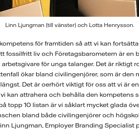
Linn Ljungman (till vänster) och Lotta Henrysson.
kompetens för framtiden så att vi kan fortsätta
ett fossilfritt liv och Företagsbarometern är e
v arbetsgivare för unga talanger. Det är riktigt ro
attenfall ökar bland civilingenjörer, som är den
längst. Det är oerhört viktigt för oss att vi är en
t vi kan attrahera och behålla den kompetens 
a på topp 10 listan är vi såklart mycket glada öv
anschen bland både civilingenjörer och högsko
 Linn Ljungman, Employer Branding Specialist p