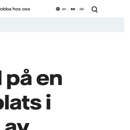
obba hos oss
en
sv
de
d på en
ats i
 av