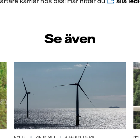
rtare karriär hos oss! Här hittar du
alla led
Se även
NYHET
VINDKRAFT
4 AUGUSTI 2026
NY