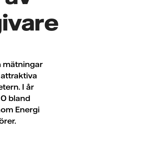
givare
m mätningar
attraktiva
ern. I år
10 bland
inom Energi
örer.