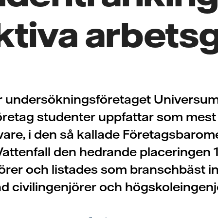
ktiva arbets
ör undersökningsföretaget Universu
företag studenter uppfattar som mest 
vare, i den så kallade Företagsbaromet
attenfall den hedrande placeringen 
jörer och listades som branschbäst 
d civilingenjörer och högskoleingenj