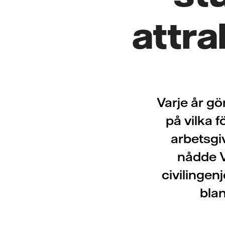
attra
Varje år g
på vilka 
arbetsgi
nådde V
civilingen
blan