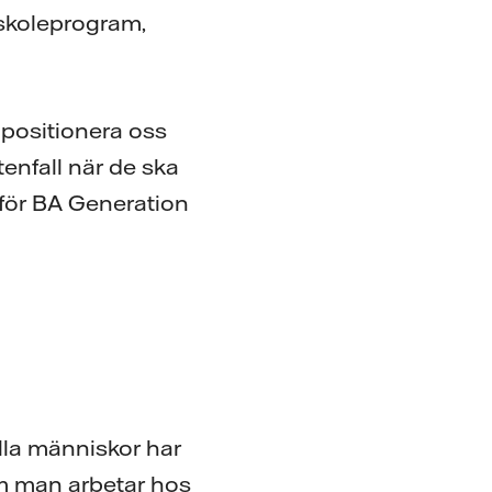
gskoleprogram,
 positionera oss
tenfall när de ska
 för BA Generation
Alla människor har
m man arbetar hos