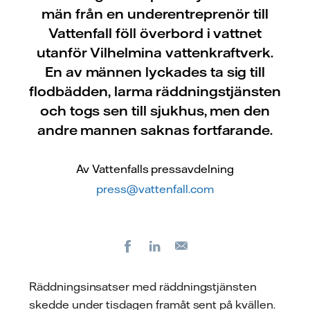
män från en underentreprenör till
Vattenfall föll överbord i vattnet
utanför Vilhelmina vattenkraftverk.
En av männen lyckades ta sig till
flodbädden, larma räddningstjänsten
och togs sen till sjukhus, men den
andre mannen saknas fortfarande.
Av Vattenfalls pressavdelning
press@vattenfall.com
Facebook
LinkedIn
E-
post
Räddningsinsatser med räddningstjänsten
skedde under tisdagen framåt sent på kvällen.