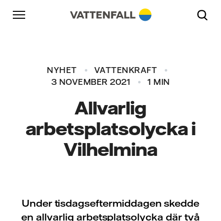
Skip to content
Gå till huvudnavigeringen
Gå till sidfoten
Gå till huvudnavigeringen
NYHET
VATTENKRAFT
3 NOVEMBER 2021
1 MIN
Allvarlig
arbetsplatsolycka i
Vilhelmina
Under tisdagseftermiddagen skedde
en allvarlig arbetsplatsolycka där två