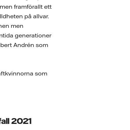
 men framförallt ett
ldheten på allvar.
schen men
amtida generationer
Robert Andrén som
raftkvinnorna som
fall 2021