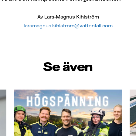
Av Lars-Magnus Kihlström
larsmagnus.kihlstrom@vattenfall.com
Se även