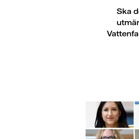
Ska d
utmär
Vattenfa