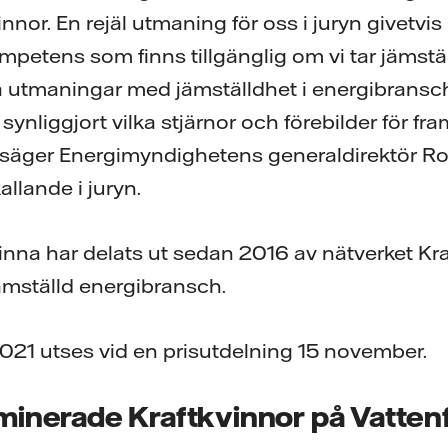
innor. En rejäl utmaning för oss i juryn givetvis
ompetens som finns tillgänglig om vi tar jämstäl
ora utmaningar med jämställdhet i energibran
synliggjort vilka stjärnor och förebilder för fr
n, säger Energimyndighetens generaldirektör 
lande i juryn.
kvinna har delats ut sedan 2016 av nätverket K
jämställd energibransch.
2021 utses vid en prisutdelning 15 november.
ominerade Kraftkvinnor på Vatten