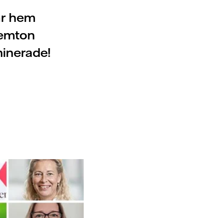
ar hem
femton
minerade!