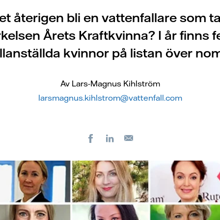
et återigen bli en vattenfallare som t
kelsen Årets Kraftkvinna? I år finns 
llanställda kvinnor på listan över no
Av Lars-Magnus Kihlström
larsmagnus.kihlstrom@vattenfall.com
Facebook
LinkedIn
E-
post