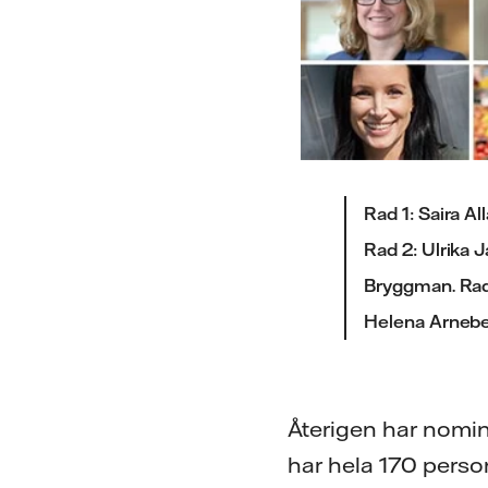
Rad 1: Saira A
Rad 2: Ulrika 
Bryggman. Rad
Helena Arnebe
Återigen har nomine
har hela 170 person