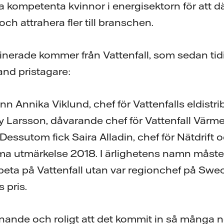
ta kompetenta kvinnor i energisektorn för att
ch attrahera fler till branschen.
erade kommer från Vattenfall, som sedan tidi
land pristagare:
nn Annika Viklund, chef för Vattenfalls eldist
 Larsson, dåvarande chef för Vattenfall Värme
Dessutom fick Saira Alladin, chef för Nätdrift 
mma utmärkelse 2018. I ärlighetens namn måst
rbeta på Vattenfall utan var regionchef på Swe
s pris.
nande och roligt att det kommit in så många