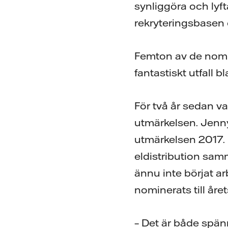
synliggöra och lyf
rekryteringsbasen o
Femton av de nomin
fantastiskt utfall b
För två år sedan va
utmärkelsen. Jenny
utmärkelsen 2017. 
eldistribution sa
ännu inte börjat a
nominerats till året
– Det är både spän