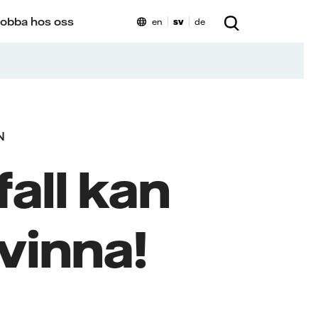
obba hos oss
en
sv
de
N
all kan
vinna!