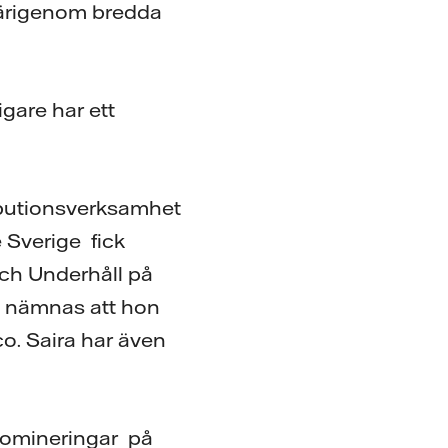
 därigenom bredda
gare har ett
ributionsverksamhet
 Sverige fick
och Underhåll på
e nämnas att hon
co. Saira har även
 nomineringar på