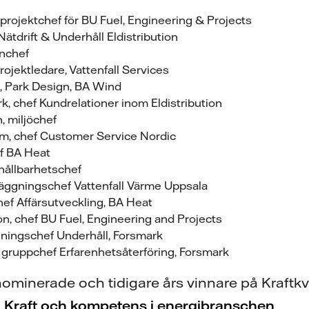
projektchef för BU Fuel, Engineering & Projects
 Nätdrift & Underhåll Eldistribution
nchef
ojektledare, Vattenfall Services
 Park Design, BA Wind
, chef Kundrelationer inom Eldistribution
, miljöchef
m, chef Customer Service Nordic
ef BA Heat
hållbarhetschef
äggningschef Vattenfall Värme Uppsala
hef Affärsutveckling, BA Heat
, chef BU Fuel, Engineering and Projects
ningschef Underhåll, Forsmark
 gruppchef Erfarenhetsåterföring, Forsmark
ominerade och tidigare års vinnare på Kraftk
: Kraft och kompetens i energibranschen