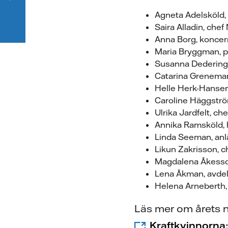
Agneta Adelsköld, 
Saira Alladin, chef
Anna Borg, koncer
Maria Bryggman, pr
Susanna Dedering,
Catarina Grenemark
Helle Herk-Hansen
Caroline Häggströ
Ulrika Jardfelt, ch
Annika Ramsköld, 
Linda Seeman, anl
Likun Zakrisson, c
Magdalena Åkesson
Lena Åkman, avdel
Helena Arneberth,
Läs mer om årets n
Kraftkvinnorna