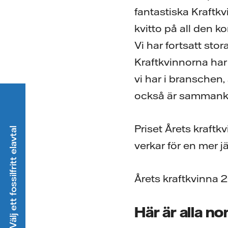
fantastiska Kraftkv
kvitto på all den k
Vi har fortsatt st
Kraftkvinnorna har 
vi har i bransche
också är sammankal
Priset Årets kraft
Välj ett fossilfritt elavtal
verkar för en mer 
Årets kraftkvinna 
Här är alla n