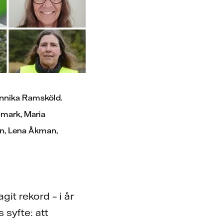
Annika Ramsköld.
emark, Maria
n, Lena Åkman,
it rekord – i år
 syfte: att