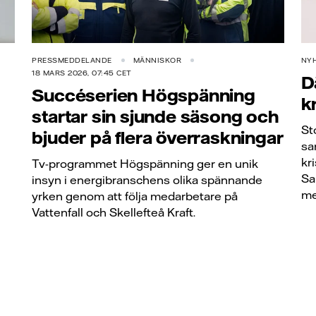
PRESSMEDDELANDE
MÄNNISKOR
NY
18 MARS 2026, 07:45 CET
D
Succéserien Högspänning
kr
startar sin sjunde säsong och
St
bjuder på flera överraskningar
sa
kr
Tv-programmet Högspänning ger en unik
Sa
insyn i energibranschens olika spännande
me
yrken genom att följa medarbetare på
Vattenfall och Skellefteå Kraft.