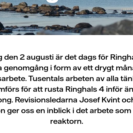
den 2 augusti är det dags för Ringha
ga genomgång i form av ett drygt må
arbete. Tusentals arbeten av alla tä
förs för att rusta Ringhals 4 inför ä
ong. Revisionsledarna Josef Kvint oc
 ger oss en inblick i det arbete som
reaktorn.