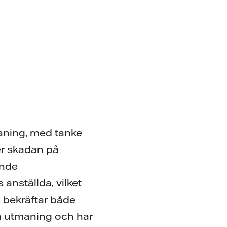
maning, med tanke
er skadan på
ende
anställda, vilket
, bekräftar både
na utmaning och har