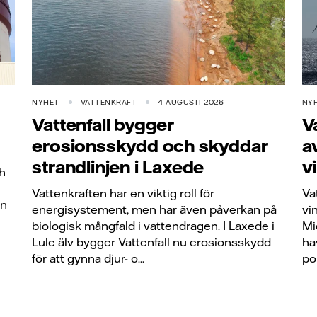
NYHET
VATTENKRAFT
4 AUGUSTI 2026
NY
Vattenfall bygger
V
erosionsskydd och skyddar
a
strandlinjen i Laxede
v
ch
Vattenkraften har en viktig roll för
Va
en
energisystement, men har även påverkan på
vi
biologisk mångfald i vattendragen. I Laxede i
Mi
Lule älv bygger Vattenfall nu erosionsskydd
ha
för att gynna djur- o...
por