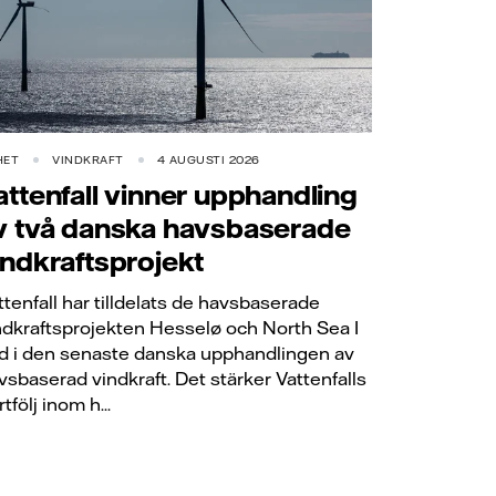
HET
VINDKRAFT
4 AUGUSTI 2026
attenfall vinner upphandling
v två danska havsbaserade
indkraftsprojekt
ttenfall har tilldelats de havsbaserade
ndkraftsprojekten Hesselø och North Sea I
d i den senaste danska upphandlingen av
vsbaserad vindkraft. Det stärker Vattenfalls
tfölj inom h...