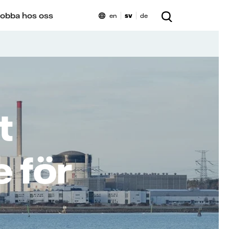
obba hos oss
en
sv
de
t
 för