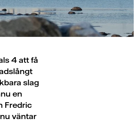
ls 4 att få
nadslångt
nkbara slag
nnu en
h Fredric
 nu väntar