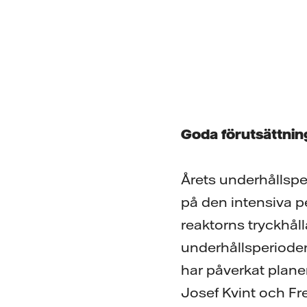
Goda förutsättnin
Årets underhållspe
på den intensiva p
reaktorns tryckhål
underhållsperioden 
har påverkat planer
Josef Kvint och Fr