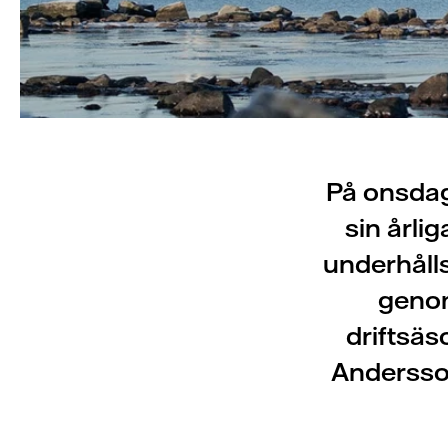
På onsdag 
sin årli
underhålls
genom
driftsäs
Andersson