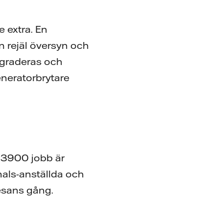
e extra. En
en rejäl översyn och
pgraderas och
neratorbrytare
a 3900 jobb är
hals-anställda och
resans gång.