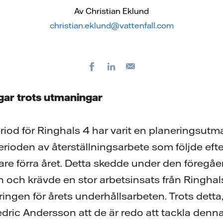
Av Christian Eklund
christian.eklund@vattenfall.com
Facebook
LinkedIn
E-
post
gar trots utmaningar
riod för Ringhals 4 har varit en planeringsut
erioden av återställningsarbete som följde eft
lare förra året. Detta skedde under den föregå
och krävde en stor arbetsinsats från Ringhals 
ingen för årets underhållsarbeten. Trots detta
edric Andersson att de är redo att tackla den