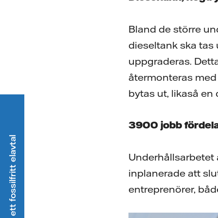
Bland de större und
dieseltank ska tas 
uppgraderas. Dett
återmonteras med 
bytas ut, likaså en 
3900 jobb fördel
Välj ett fossilfritt elavtal
Underhållsarbetet 
inplanerade att sl
entreprenörer, både