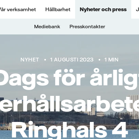
Vår verksamhet
Hållbarhet
Nyheter och press
J
Mediebank
Presskontakter
NYHET
1 AUGUSTI 2023
1 MIN
Dags för årlig
erhållsarbete
Ringhals 4