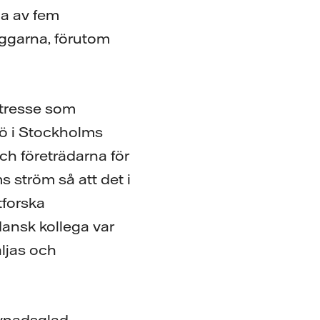
na av fem
ggarna, förutom
ntresse som
ö i Stockholms
ch företrädarna för
s ström så att det i
tforska
ansk kollega var
äljas och
evnadsglad