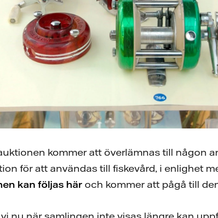
 auktionen kommer att överlämnas till någon
ion för att användas till fiskevård, i enlighet
en kan följas här
och kommer att pågå till de
 vi nu när samlingen inte visas längre kan uppf