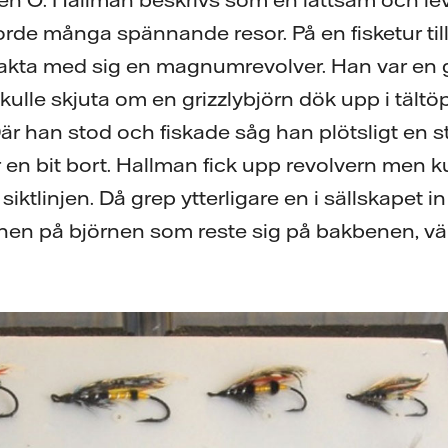
de många spännande resor. På en fisketur til
rakta med sig en magnumrevolver. Han var en 
kulle skjuta om en grizzlybjörn dök upp i tältö
r han stod och fiskade såg han plötsligt en s
 en bit bort. Hallman fick upp revolvern men k
siktlinjen. Då grep ytterligare en i sällskapet 
synen på björnen som reste sig på bakbenen, 