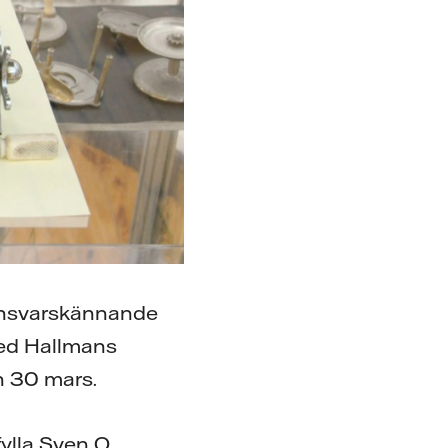
 ansvarskännande
 med Hallmans
n 30 mars.
ylla Sven O.