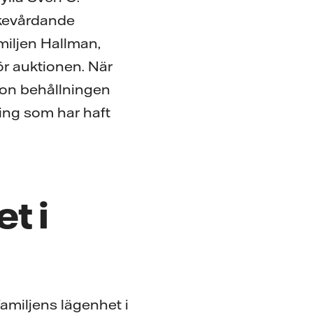
iskevårdande
miljen Hallman,
ör auktionen. När
tion behållningen
ning som har haft
t i
 familjens lägenhet i