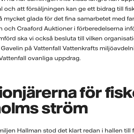
och att försäljningen kan ge ett bidrag till f
kså mycket glada för det fina samarbetet med fa
och Craaford Auktioner i förberedelserna inf
förd ska vi också besluta till vilken organisa
 Gavelin på Vattenfall Vattenkrafts miljöavdel
Vattenfall ovanliga uppdrag.
ionjärerna för fiske
olms ström
miljen Hallman stod det klart redan i hallen till