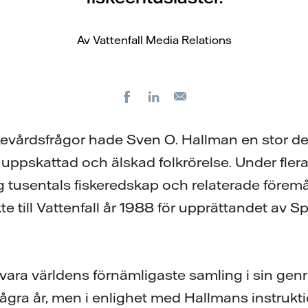
Av Vattenfall Media Relations
Facebook
LinkedIn
E-
post
kevårdsfrågor hade Sven O. Hallman en stor del
en uppskattad och älskad folkrörelse. Under fle
g tusentals fiskeredskap och relaterade före
e till Vattenfall år 1988 för upprättandet av Sp
ra världens förnämligaste samling i sin genr
ågra år, men i enlighet med Hallmans instrukt