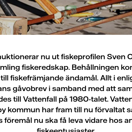
 auktionerar nu ut fiskeprofilen Sven 
mling fiskeredskap. Behållningen k
ill fiskefrämjande ändamål. Allt i en
ans gåvobrev i samband med att sam
s till Vattenfall på 1980-talet. Vatte
by kommun har fram till nu förvaltat 
s föremål nu ska få leva vidare hos a
fiskeentusiaster.