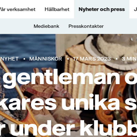
Vår verksamhet
Hållbarhet
Nyheter och press
J
Mediebank
Presskontakter
NYHET
MÄNNISKOR
17 MARS 2023
3 MIN
 gentleman 
skares unika 
r under klub