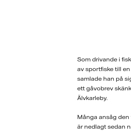
Som drivande i fis
av sportfiske till 
samlade han på si
ett gåvobrev skänkt
Älvkarleby.
Många ansåg den va
är nedlagt sedan n