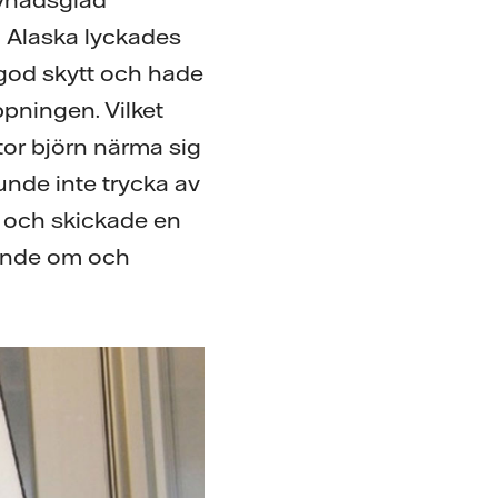
l Alaska lyckades
god skytt och hade
ppningen. Vilket
tor björn närma sig
unde inte trycka av
in och skickade en
vände om och