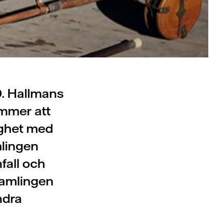
O. Hallmans
ommer att
lighet med
lingen
nfall och
samlingen
ndra