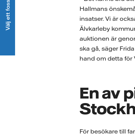
Välj ett fossilfritt elavtal
Hallmans önskemål 
insatser. Vi är oc
Älvkarleby kommun 
auktionen är genom
ska gå, säger Frida
hand om detta för 
En av p
Stockh
För besökare till fa