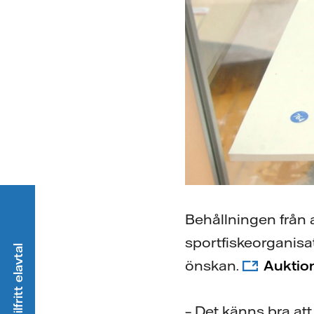
Behållningen från
sportfiskeorganisat
önskan.
Auktion
– Det känns bra att