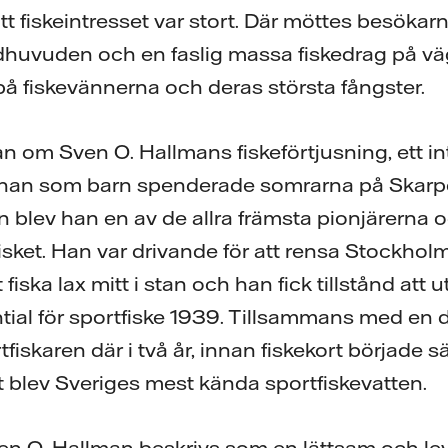
t fiskeintresset var stort. Där möttes besökar
uvuden och en faslig massa fiskedrag på vä
på fiskevännerna och deras största fångster.
an om Sven O. Hallmans fiskeförtjusning, ett i
 han som barn spenderade somrarna på Skarp
 blev han en av de allra främsta pionjärerna o
sket. Han var drivande för att rensa Stockholm
fiska lax mitt i stan och han fick tillstånd att u
al för sportfiske 1939. Tillsammans med en d
iskaren där i två år, innan fiskekort började s
blev Sveriges mest kända sportfiskevatten.
ven O. Hallman beskrivs som en lättsam och l