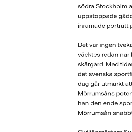
södra Stockholm at
uppstoppade gäddh
inramade porträtt 
Det var ingen tvek
väcktes redan när
skärgård. Med tiden
det svenska sportfi
dag går utmärkt att 
Mörrumsåns potenti
han den ende sportf
Mörrumsån snabbt 
Civiljägmästare S