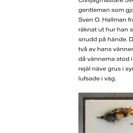
gentleman som gjor
Sven O. Hallman f
räknat ut hur han s
snudd på hände. Dä
två av hans vänner
då vännerna stod i 
rejäl näve grus i 
lufsade i väg.