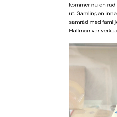
kommer nu en rad f
ut. Samlingen inneh
samråd med familje
Hallman var verks