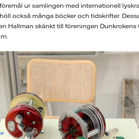
öremål ur samlingen med internationell lyskra
öll också många böcker och tidskrifter. Dessa 
n Hallman skänkt till föreningen Dunkrokens G
am.