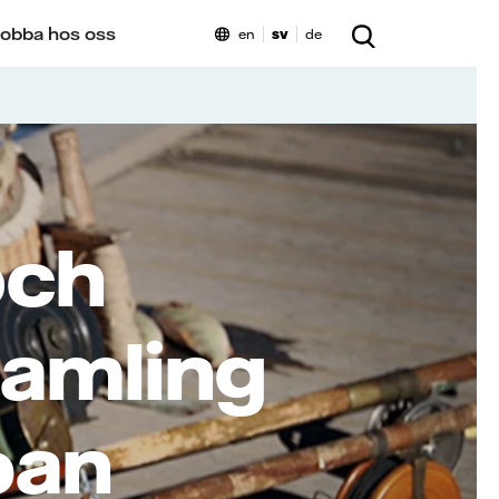
obba hos oss
en
sv
de
och
samling
ban