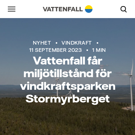
Skip to content
Gå till huvudnavigeringen
Gå till sidfoten
Gå till huvudnavigeringen
NYHET
VINDKRAFT
11 SEPTEMBER 2023
1 MIN
Vattenfall får
miljötillstånd för
vindkraftsparken
Stormyrberget