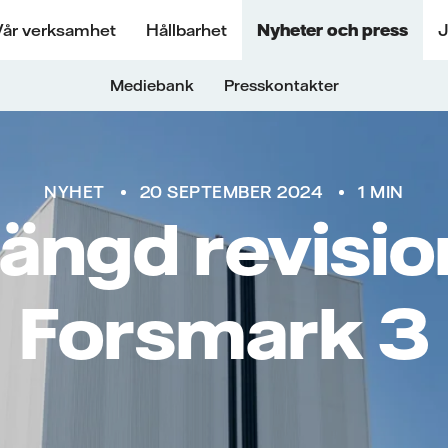
Vår verksamhet
Hållbarhet
Nyheter och press
J
Mediebank
Presskontakter
NYHET
20 SEPTEMBER 2024
1 MIN
längd revisio
Forsmark 3