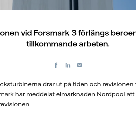
ionen vid Forsmark 3 förlängs beroe
tillkommande arbeten.
Facebook
LinkedIn
E-
post
cksturbinerna drar ut på tiden och revisionen 
smark har meddelat elmarknaden Nordpool att 
revisionen.