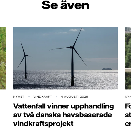
Se även
NYHET
VINDKRAFT
4 AUGUSTI 2026
NY
Vattenfall vinner upphandling
F
av två danska havsbaserade
s
vindkraftsprojekt
e