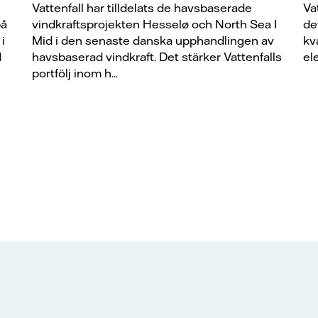
Vattenfall har tilldelats de havsbaserade
Va
på
vindkraftsprojekten Hesselø och North Sea I
de
i
Mid i den senaste danska upphandlingen av
kv
d
havsbaserad vindkraft. Det stärker Vattenfalls
el
portfölj inom h...