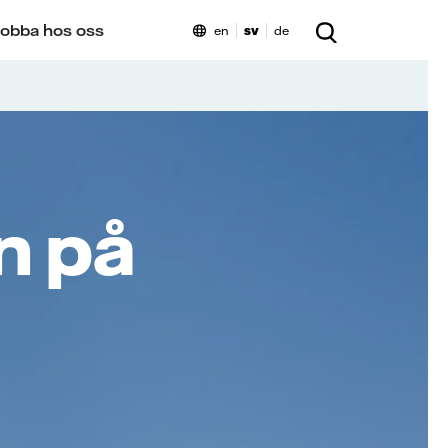
obba hos oss
en
sv
de
n på