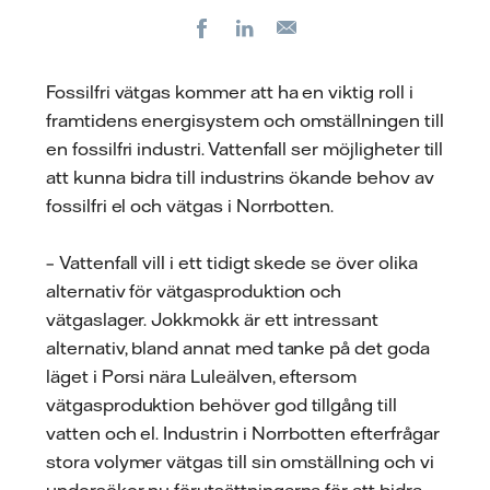
Facebook
LinkedIn
E-
post
Fossilfri vätgas kommer att ha en viktig roll i
framtidens energisystem och omställningen till
en fossilfri industri. Vattenfall ser möjligheter till
att kunna bidra till industrins ökande behov av
fossilfri el och vätgas i Norrbotten.
– Vattenfall vill i ett tidigt skede se över olika
alternativ för vätgasproduktion och
vätgaslager. Jokkmokk är ett intressant
alternativ, bland annat med tanke på det goda
läget i Porsi nära Luleälven, eftersom
vätgasproduktion behöver god tillgång till
vatten och el. Industrin i Norrbotten efterfrågar
stora volymer vätgas till sin omställning och vi
undersöker nu förutsättningarna för att bidra