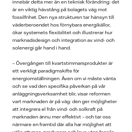
innebär detta mer än en teknisk förändring: det
är en viktig hävstång på bolagets väg mot
fossilfrihet. Den nya strukturen tar hänsyn till
väderberoendet hos förnybara energikällor,
ökar systemets flexibilitet och illustrerar hur
marknadsdesign och integration av vind- och
solenergi går hand i hand.
– Övergången till kvartstimmarsprodukter är
ett verkligt paradigmskifte för
energiomställningen. Även om vi måste vänta
och se vad den specifika påverkan på vår
anläggningsverksamhet blir, visar reformen
vart marknaden är på väg: den ger möjligheter
att integrera el från vind- och solkraft på
marknaden ännu mer effektivt – och tar oss
närmare en framtid där alla har möjlighet att
välja att resa, producera och leva utan fossila