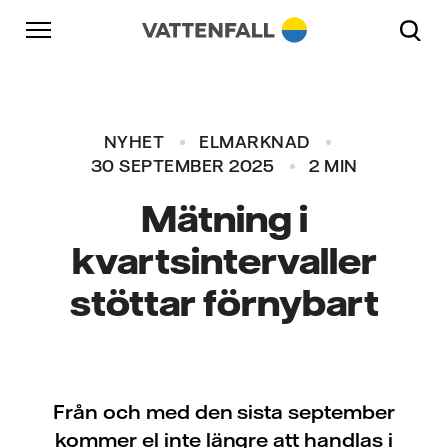
Skip to content
Gå till huvudnavigeringen
Gå till sidfoten
Gå till huvudnavigeringen
NYHET
ELMARKNAD
30 SEPTEMBER 2025
2 MIN
Mätning i
kvartsintervaller
stöttar förnybart
Från och med den sista september
kommer el inte längre att handlas i