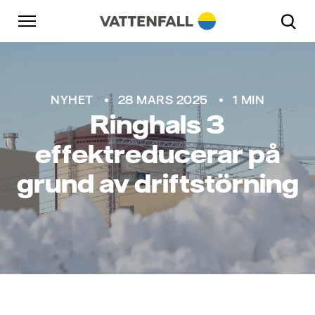
Skip to content
Gå till huvudnavigeringen
Gå till sidfoten
Gå till huvudnavigeringen
NYHET
28 MARS 2025
1 MIN
Ringhals 3
effektreducerar på
grund av driftstörning