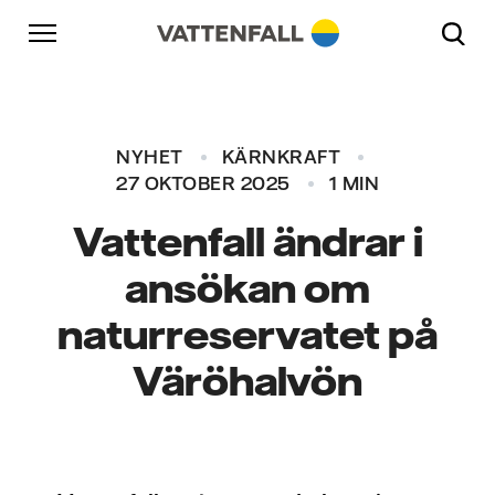
Skip to content
Gå till huvudnavigeringen
Gå till sidfoten
Gå till huvudnavigeringen
NYHET
KÄRNKRAFT
27 OKTOBER 2025
1 MIN
Vattenfall ändrar i
ansökan om
naturreservatet på
Väröhalvön