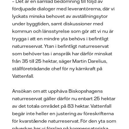
– Det är en samlad bedömning till följd av
fördjupade dialoger med leverantörerna, där vi
lyckats minska behovet av avställningsytor
under byggtiden, samt diskussioner med
kommun och länsstyrelse som gör att vi nu är
trygga i att en mindre yta behövs i befintligt
naturreservat. Ytan i befintligt naturreservat
som behöver tas i anspråk har därför minskat
från 35 till 25 hektar, säger Martin Darelius,
ställföreträdande chef för ny kärnkraft på
Vattenfall.
Ansökan om att upphäva Biskopshagens
naturreservat gäller därför nu enbart 25 hektar
av det totala området på 83 hektar. Vattenfall
begär inte heller en justering av föreskrifterna
för kvarstående naturreservat. För den yta som
påverkas har vi förslag på kompensatoriska