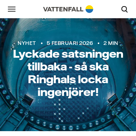
Skip to content
Gå till huvudnavigeringen
Gå till sidfoten
Gå till huvudnavigeringen
NYHET
5 FEBRUARI 2026
2 MIN
Lyckade satsningen
tillbaka - så ska
Ringhals locka
ingenjörer!