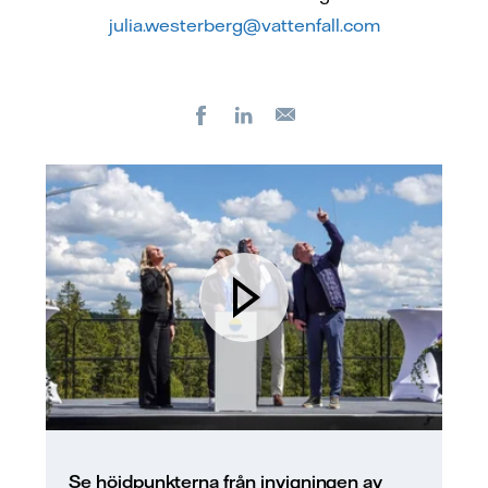
julia.westerberg@vattenfall.com
Facebook
LinkedIn
E-
post
Se höjdpunkterna från invigningen av