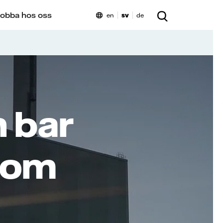
obba hos oss
en
sv
de
 bar
nom