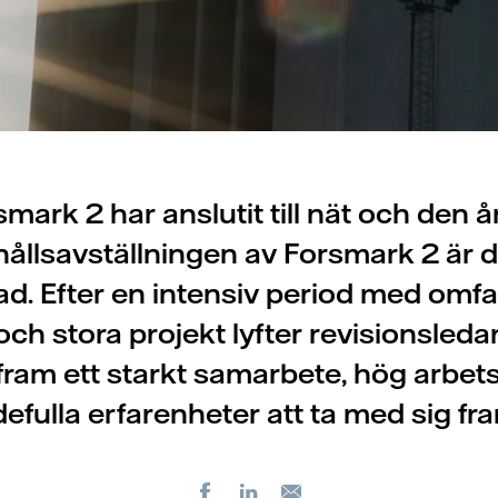
mark 2 har anslutit till nät och den å
ållsavställningen av Forsmark 2 är
ad. Efter en intensiv period med omf
och stora projekt lyfter revisionsled
ram ett starkt samarbete, hög arbet
efulla erfarenheter att ta med sig fr
Facebook
LinkedIn