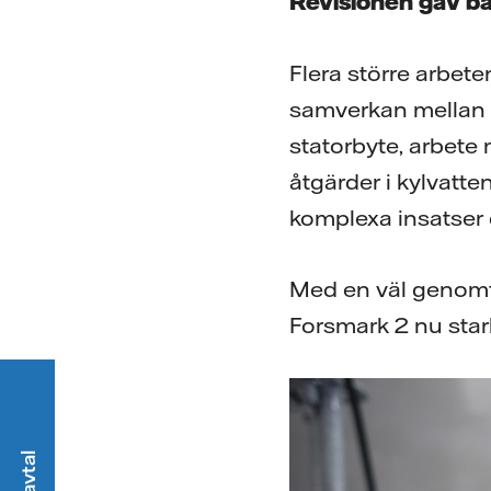
Revisionen gav bå
Flera större arbet
samverkan mellan 
statorbyte, arbete 
åtgärder i kylvatt
komplexa insatser 
Med en väl genomför
Forsmark 2 nu stark