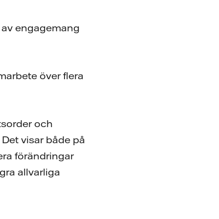
od av engagemang
marbete över flera
tsorder och
 Det visar både på
ra förändringar
ra allvarliga