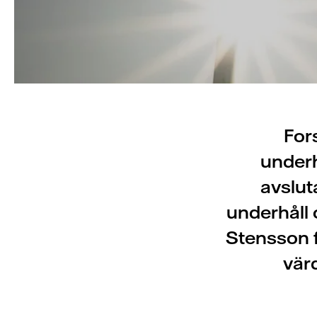
Fors
underh
avslut
underhåll 
Stensson f
värd