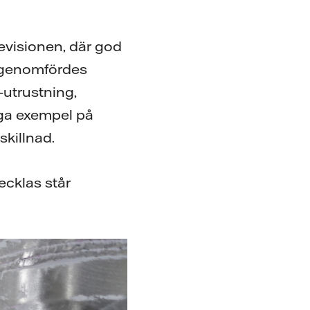
evisionen, där god
t genomfördes
-utrustning,
iga exempel på
killnad.
ecklas står