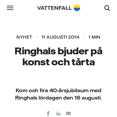
Skip to content
Gå till huvudnavigeringen
Gå till sidfoten
Gå till huvudnavigeringen
NYHET
11 AUGUSTI 2014
1 MIN
Ringhals bjuder på
konst och tårta
Kom och fira 40-årsjubileum med
Ringhals lördagen den 16 augusti.
Facebook
LinkedIn
E-