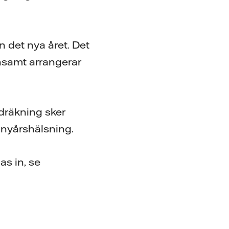
in det nya året. Det
samt arrangerar
edräkning sker
n nyårshälsning.
as in, se