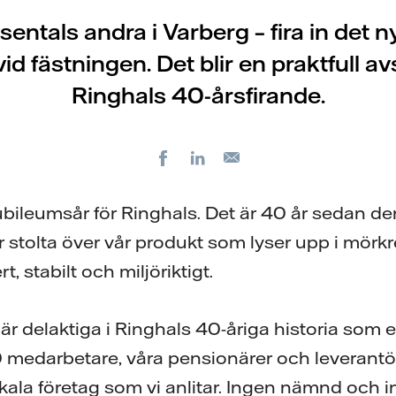
entals andra i Varberg – fira in det 
vid fästningen. Det blir en praktfull a
Ringhals 40-årsfirande.
Facebook
LinkedIn
E-
post
jubileumsår för Ringhals. Det är 40 år sedan de
 stolta över vår produkt som lyser upp i mörkre
rt, stabilt och miljöriktigt.
r delaktiga i Ringhals 40-åriga historia som 
medarbetare, våra pensionärer och leverantör
okala företag som vi anlitar. Ingen nämnd och 