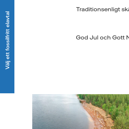
Traditionsenligt sk
Välj ett fossilfritt elavtal
God Jul och Gott N