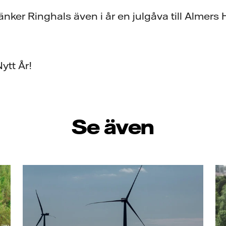
änker Ringhals även i år en julgåva till Almers 
ytt År!
Se även