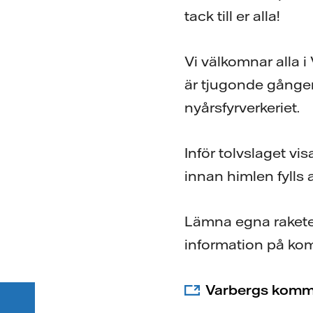
tack till er alla!
Vi välkomnar alla i 
är tjugonde gång
nyårsfyrverkeriet.
Inför tolvslaget vi
innan himlen fylls 
Lämna egna raketer 
information på k
Varbergs kom