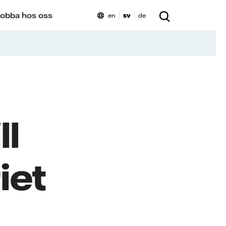
obba hos oss
en
sv
de
ll
iet