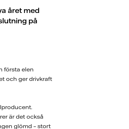
nya året med
vslutning på
n första elen
t och ger drivkraft
elproducent.
er är det också
ingen glömd – stort