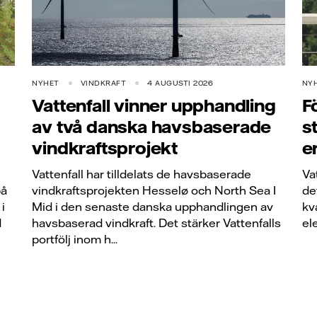
NYHET
VINDKRAFT
4 AUGUSTI 2026
NY
Vattenfall vinner upphandling
F
av två danska havsbaserade
s
vindkraftsprojekt
e
Vattenfall har tilldelats de havsbaserade
Va
på
vindkraftsprojekten Hesselø och North Sea I
de
i
Mid i den senaste danska upphandlingen av
kv
d
havsbaserad vindkraft. Det stärker Vattenfalls
el
portfölj inom h...