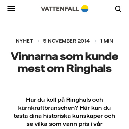
Skip to content
Gå till huvudnavigeringen
Gå till sidfoten
Gå till huvudnavigeringen
NYHET
5 NOVEMBER 2014
1 MIN
Vinnarna som kunde
mest om Ringhals
Har du koll på Ringhals och
kärnkraftbranschen? Här kan du
testa dina historiska kunskaper och
se vilka som vann pris i vår