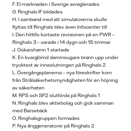
F. El-marknaden i Sverige avreglerades
G. Ringhals IF bildades
H. I samband med att simulatorerna skulle
flyttas till Ringhals blev även Infocenter till
I. Den hittills kortaste revisionen på en PWR –
Ringhals 3 – varade i 14 dygn och 15 timmar
J. Oskarshamn 1 startade
K. En kvarglömd dammsugare brann upp under
trycktest av inneslutningen på Ringhals 2
L. Övergångsplanerna – nya föreskrifter kom
från Strålsäkerhetsmyndigheten för en höjning
av säkerheten
M. RPS och SP2 slutförda på Ringhals 1
N. Ringhals blev aktiebolag och gick samman
med Barsebäck
O. Ringhalsgruppen formades
P. Nya ånggeneratorer på Ringhals 2