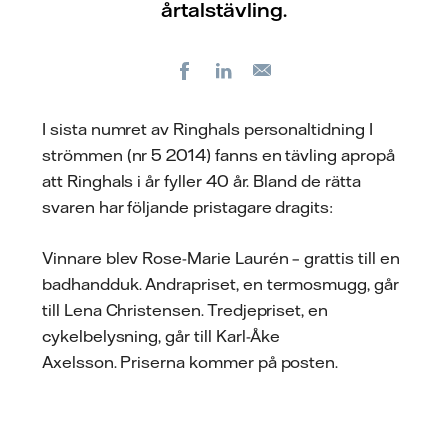
årtalstävling.
Facebook
LinkedIn
E-
post
I sista numret av Ringhals personaltidning I
strömmen (nr 5 2014) fanns en tävling apropå
att Ringhals i år fyller 40 år. Bland de rätta
svaren har följande pristagare dragits:
Vinnare blev Rose-Marie Laurén – grattis till en
badhandduk. Andrapriset, en termosmugg, går
till Lena Christensen. Tredjepriset, en
cykelbelysning, går till Karl-Åke
Axelsson. Priserna kommer på posten.