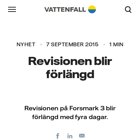
Skip to content
Gå till huvudnavigeringen
Gå till sidfoten
Gå till huvudnavigeringen
NYHET
7 SEPTEMBER 2015
1 MIN
Revisionen blir
förlängd
Revisionen på Forsmark 3 blir
förlängd med fyra dagar.
Facebook
LinkedIn
E-