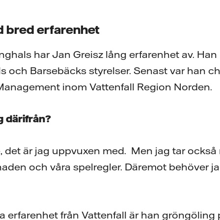
 bred erfarenhet
hals har Jan Greisz lång erfarenhet av. Han ha
s och Barsebäcks styrelser. Senast var han ch
 Management inom Vattenfall Region Norden.
g därifrån?
te, det är jag uppvuxen med. Men jag tar ocks
den och våra spelregler. Däremot behöver jag
a erfarenhet från Vattenfall är han gröngöling