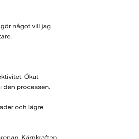
gör något vill jag
tare.
tivitet. Ökat
 i den processen.
ader och lägre
arenan. Kärnkraften