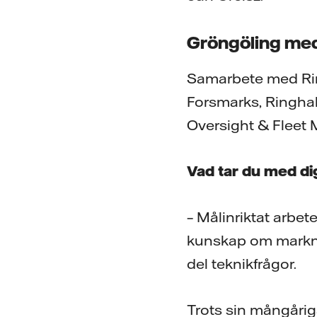
Gröngöling med
Samarbete med Ring
Forsmarks, Ringhal
Oversight & Fleet
Vad tar du med di
– Målinriktat arbe
kunskap om markna
del teknikfrågor.
Trots sin mångårig