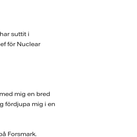
r suttit i
ef för Nuclear
å med mig en bred
 fördjupa mig i en
 på Forsmark.