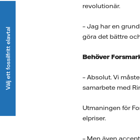
revolutionär.
– Jag har en grundl
Välj ett fossilfritt elavtal
göra det bättre och 
Behöver Forsmark
– Absolut. Vi måste
samarbete med Ring
Utmaningen för For
elpriser.
– Men även accepta