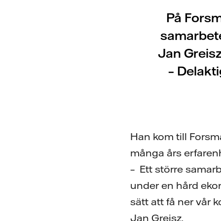
På Forsma
samarbete
Jan Greisz
– Delakt
Han kom till Forsm
många års erfarenh
– Ett större samar
under en hård eko
sätt att få ner vår
Jan Greisz.