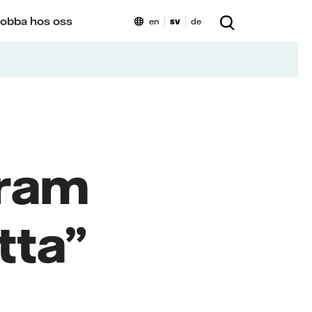
obba hos oss
en
sv
de
fram
tta”