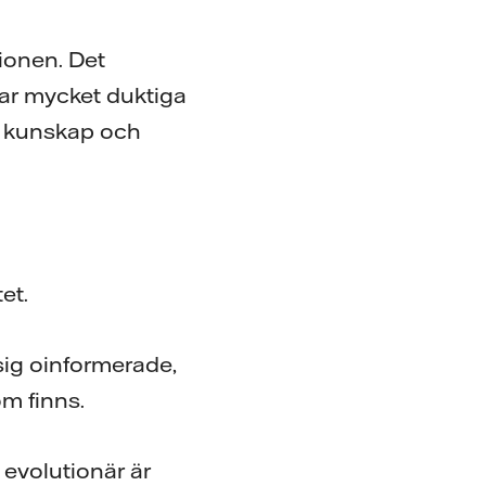
tionen. Det
har mycket duktiga
s kunskap och
et.
sig oinformerade,
om finns.
evolutionär är