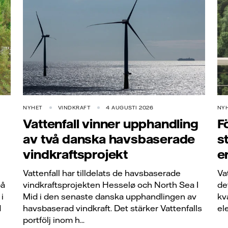
NYHET
VINDKRAFT
4 AUGUSTI 2026
NY
Vattenfall vinner upphandling
F
av två danska havsbaserade
s
vindkraftsprojekt
e
Vattenfall har tilldelats de havsbaserade
Va
på
vindkraftsprojekten Hesselø och North Sea I
de
i
Mid i den senaste danska upphandlingen av
kv
d
havsbaserad vindkraft. Det stärker Vattenfalls
el
portfölj inom h...