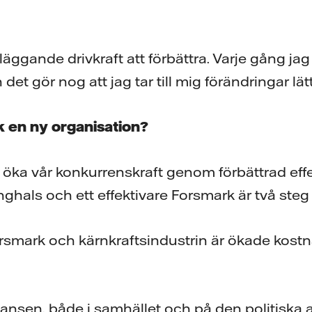
äggande drivkraft att förbättra. Varje gång jag 
det gör nog att jag tar till mig förändringar lät
 en ny organisation?
 öka vår konkurrenskraft genom förbättrad effek
hals och ett effektivare Forsmark är två steg
smark och kärnkraftsindustrin är ökade kostn
nsen, både i samhället och på den politiska 