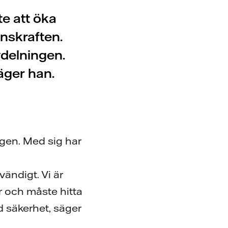
te att öka
nskraften.
delningen.
äger han.
gen. Med sig har
ändigt. Vi är
 och måste hitta
od säkerhet, säger