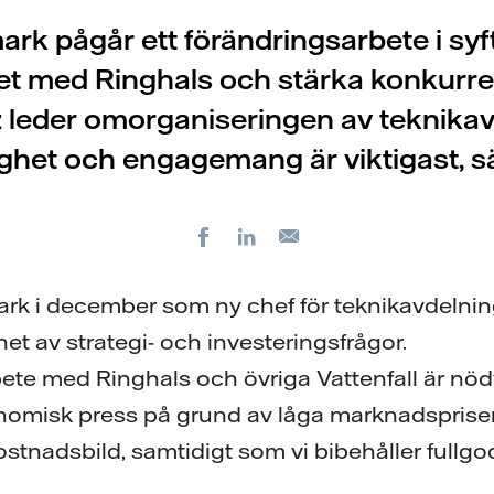
rk pågår ett förändringsarbete i syf
t med Ringhals och stärka konkurre
 leder omorganiseringen av teknikav
ighet och engagemang är viktigast, s
Facebook
LinkedIn
E-
post
ark i december som ny chef för teknikavdelnin
et av strategi- och investeringsfrågor.
bete med Ringhals och övriga Vattenfall är nödv
nomisk press på grund av låga marknadspriser
 kostnadsbild, samtidigt som vi bibehåller fullg