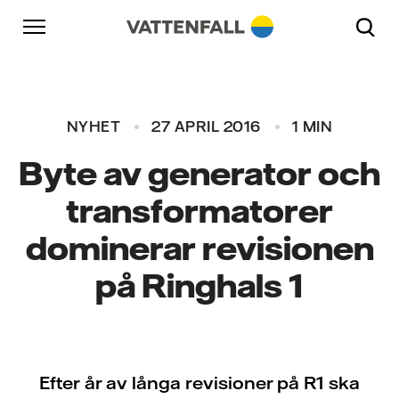
Skip to content
Gå till huvudnavigeringen
Gå till sidfoten
Gå till huvudnavigeringen
NYHET
27 APRIL 2016
1 MIN
Byte av generator och
transformatorer
dominerar revisionen
på Ringhals 1
Efter år av långa revisioner på R1 ska