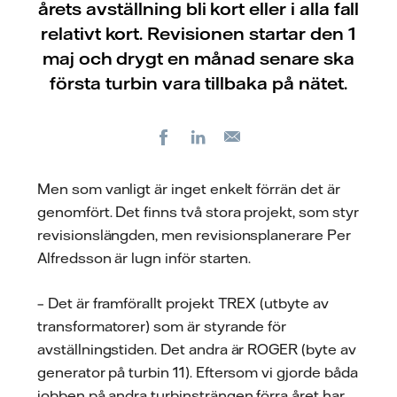
årets avställning bli kort eller i alla fall
relativt kort. Revisionen startar den 1
maj och drygt en månad senare ska
första turbin vara tillbaka på nätet.
Facebook
LinkedIn
E-
post
Men som vanligt är inget enkelt förrän det är
genomfört. Det finns två stora projekt, som styr
revisionslängden, men revisionsplanerare Per
Alfredsson är lugn inför starten.
– Det är framförallt projekt TREX (utbyte av
transformatorer) som är styrande för
avställningstiden. Det andra är ROGER (byte av
generator på turbin 11). Eftersom vi gjorde båda
jobben på andra turbinsträngen förra året har