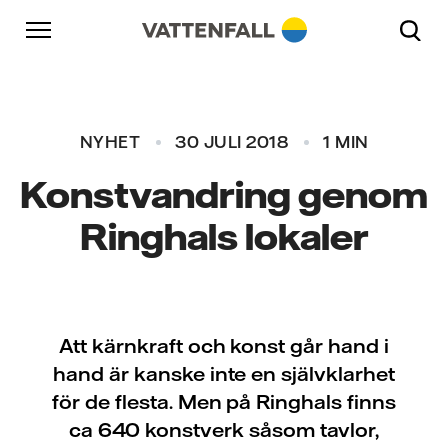
Skip to content
Gå till huvudnavigeringen
Gå till sidfoten
Gå till huvudnavigeringen
NYHET
30 JULI 2018
1 MIN
Konstvandring genom
Ringhals lokaler
Att kärnkraft och konst går hand i
hand är kanske inte en självklarhet
för de flesta. Men på Ringhals finns
ca 640 konstverk såsom tavlor,