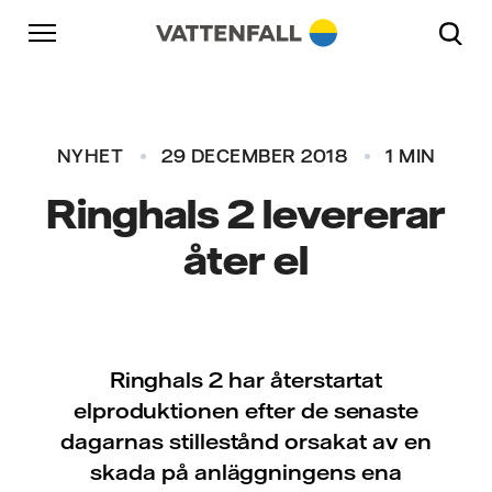
Skip to content
Gå till huvudnavigeringen
Gå till sidfoten
Gå till huvudnavigeringen
NYHET
29 DECEMBER 2018
1 MIN
Ringhals 2 levererar
åter el
Ringhals 2 har återstartat
elproduktionen efter de senaste
dagarnas stillestånd orsakat av en
skada på anläggningens ena