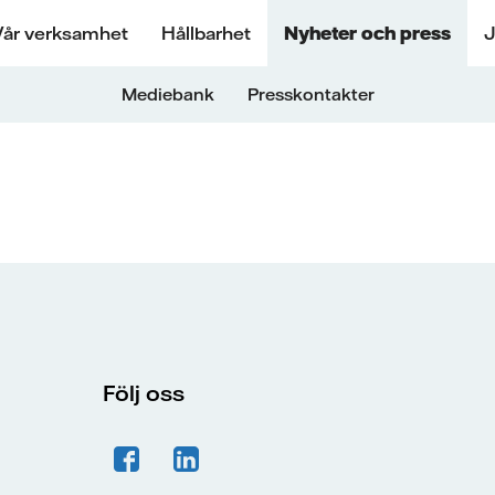
Vår verksamhet
Hållbarhet
Nyheter och press
J
Mediebank
Presskontakter
Följ oss