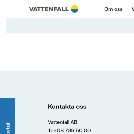
Skip to content
Gå till huvudnavigeringen
Gå till sidfoten
Gå till huvudnavigeringen
Om oss
Kontakta oss
Vattenfall AB
Tel: 08-739 50 00