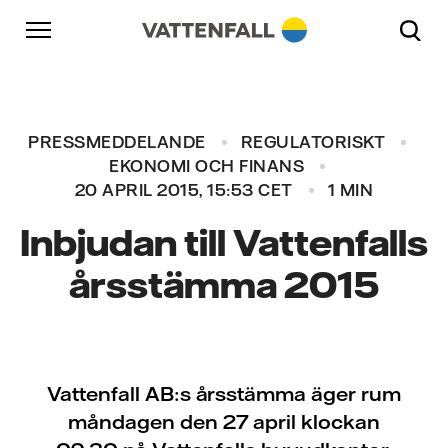
Skip to content
Gå till huvudnavigeringen
Gå till sidfoten
Gå till huvudnavigeringen
PRESSMEDDELANDE
REGULATORISKT
EKONOMI OCH FINANS
20 APRIL 2015, 15:53 CET
1 MIN
Inbjudan till Vattenfalls
årsstämma 2015
Vattenfall AB:s årsstämma äger rum
måndagen den 27 april klockan