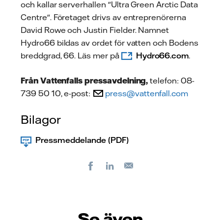
och kallar serverhallen "Ultra Green Arctic Data
Centre". Företaget drivs av entreprenörerna
David Rowe och Justin Fielder. Namnet
Hydro66 bildas av ordet för vatten och Bodens
breddgrad, 66. Läs mer på
Hydro66.com
.
Från Vattenfalls pressavdelning,
telefon: 08-
739 50 10, e-post:
press@vattenfall.com
Bilagor
Pressmeddelande (PDF)
Facebook
LinkedIn
E-
post
Se även