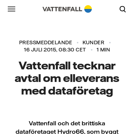
Skip to content
Gå till huvudnavigeringen
Gå till sidfoten
Gå till huvudnavigeringen
PRESSMEDDELANDE
KUNDER
16 JULI 2015, 08:30 CET
1 MIN
Vattenfall tecknar
avtal om elleverans
med dataföretag
Vattenfall och det brittiska
dataföretaget Hydro66, som byggt