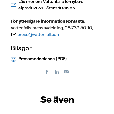
Läs mer om Vattenfalls förnybara
elproduktion i Storbritannien
För ytterligare information kontakta:
Vattenfalls pressavdelning, 08-739 50 10,
press@vattenfall.com
Bilagor
Pressmeddelande (PDF)
Facebook
LinkedIn
E-
post
Se även