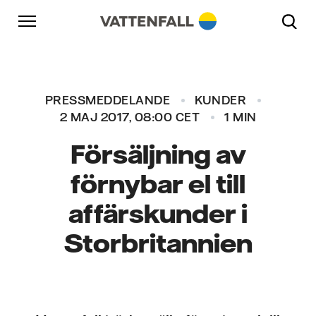
Skip to content
Gå till huvudnavigeringen
Gå till sidfoten
Gå till huvudnavigeringen
PRESSMEDDELANDE
KUNDER
2 MAJ 2017, 08:00 CET
1 MIN
Försäljning av
förnybar el till
affärskunder i
Storbritannien