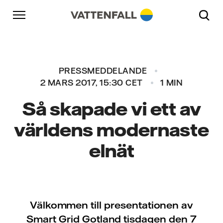
Skip to content
Gå till huvudnavigeringen
Gå till sidfoten
Gå till huvudnavigeringen
PRESSMEDDELANDE
2 MARS 2017, 15:30 CET
1 MIN
Så skapade vi ett av
världens modernaste
elnät
Välkommen till presentationen av
Smart Grid Gotland tisdagen den 7