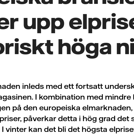
er upp elpriset
oriskt höga n
aden inleds med ett fortsatt undersko
gasinen. I kombination med mindre 
gen på den europeiska elmarknaden
priser, påverkar detta i hög grad det
. I vinter kan det bli det högsta elprise