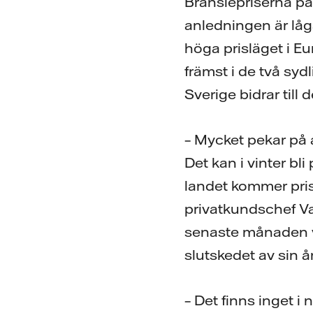
Bränslepriserna på 
anledningen är låga
höga prisläget i Eu
främst i de två sy
Sverige bidrar till 
– Mycket pekar på a
Det kan i vinter bl
landet kommer pris
privatkundschef Vat
senaste månaden vil
slutskedet av sin å
– Det finns inget i