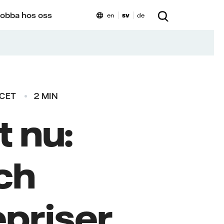
obba hos oss
en
sv
de
 CET
2 MIN
 nu:
ch
epriser