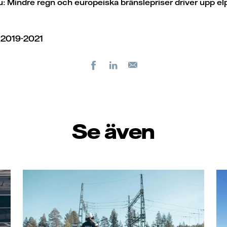
 Mindre regn och europeiska bränslepriser driver upp elpri
 2019-2021
Facebook
LinkedIn
E-
post
Se även