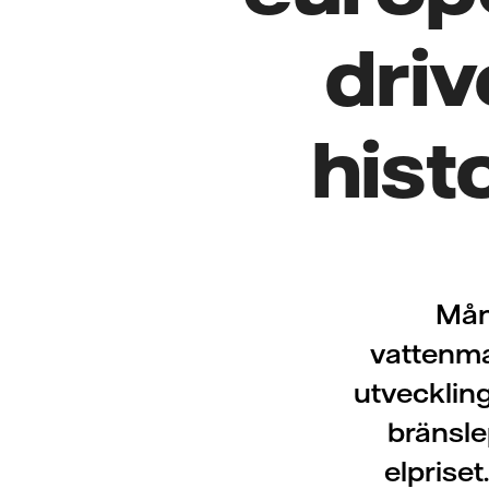
driv
hist
Mån
vattenma
utvecklin
bränsle
elpriset