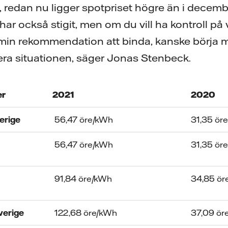
 redan nu ligger spotpriset högre än i decembe
 har också stigit, men om du vill ha kontroll på
min rekommendation att binda, kanske börja med
era situationen, säger Jonas Stenbeck.
er
2021
2020
erige
56,47 öre/kWh
31,35 ör
56,47 öre/kWh
31,35 ör
91,84 öre/kWh
34,85 ör
verige
122,68 öre/kWh
37,09 ör