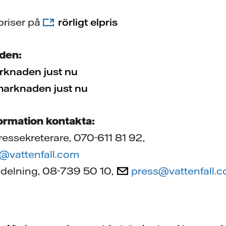
priser på
rörligt elpris
den:
knaden just nu
arknaden just nu
formation kontakta:
ressekreterare, 070-611 81 92,
m@vattenfall.com
vdelning, 08-739 50 10,
press@vattenfall.