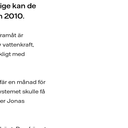
rige kan de
an 2010.
framåt är
 vattenkraft,
ckligt med
fär en månad för
ystemet skulle få
ger Jonas