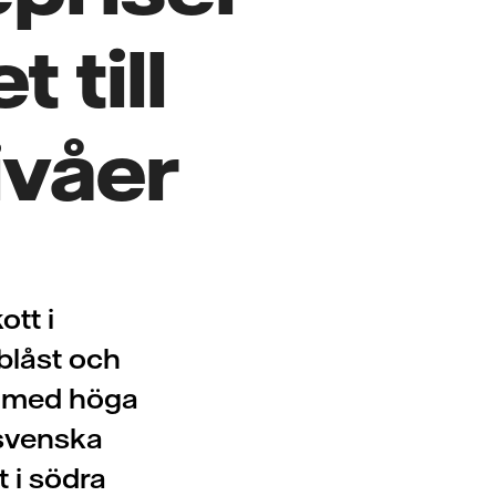
 till
ivåer
tt i
blåst och
, med höga
 svenska
t i södra