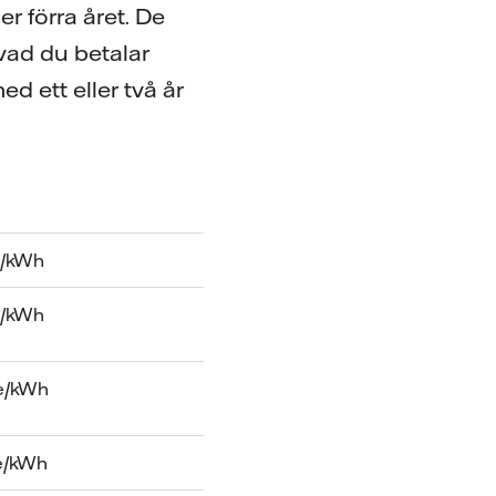
r förra året. De
 vad du betalar
 ett eller två år
e/kWh
e/kWh
e/kWh
e/kWh