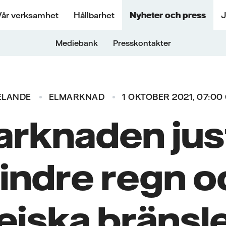
Vår verksamhet
Hållbarhet
Nyheter och press
J
Mediebank
Presskontakter
ELANDE
ELMARKNAD
1 OKTOBER 2021, 07:00
arknaden just
indre regn o
iska bränsl