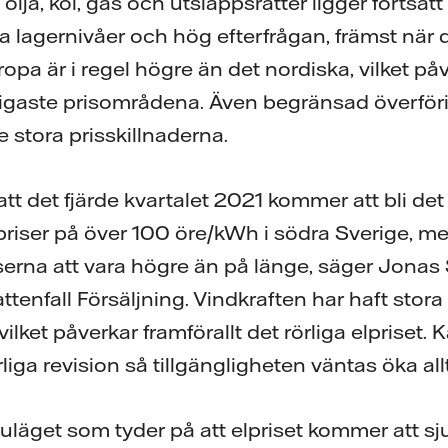
olja, kol, gas och utsläppsrätter ligger fortsat
 lagernivåer och hög efterfrågan, främst när d
ropa är i regel högre än det nordiska, vilket på
dligaste prisområdena. Även begränsad överför
de stora prisskillnaderna.
tt det fjärde kvartalet 2021 kommer att bli de
i priser på över 100 öre/kWh i södra Sverige, m
erna att vara högre än på länge, säger Jonas
tenfall Försäljning. Vindkraften har haft stora
ket påverkar framförallt det rörliga elpriset. K
rliga revision så tillgängligheten väntas öka al
 nuläget som tyder på att elpriset kommer att sj