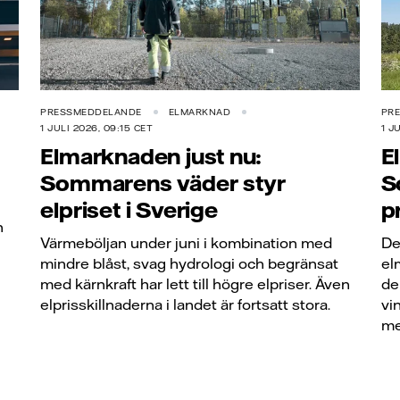
PRESSMEDDELANDE
ELMARKNAD
PR
1 JULI 2026, 09:15 CET
1 J
Elmarknaden just nu:
E
Sommarens väder styr
S
elpriset i Sverige
p
n
Värmeböljan under juni i kombination med
De
mindre blåst, svag hydrologi och begränsat
el
med kärnkraft har lett till högre elpriser. Även
de
elprisskillnaderna i landet är fortsatt stora.
vi
me