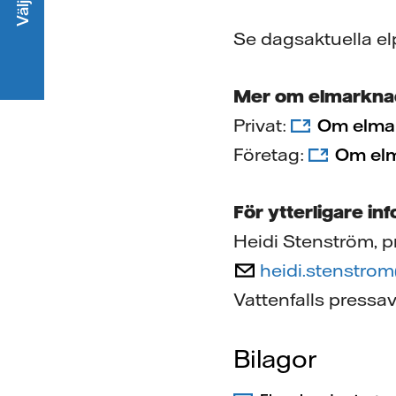
Se dagsaktuella el
Mer om elmarkna
Privat:
Om elmar
Företag:
Om elm
För ytterligare in
Heidi Stenström, p
heidi.stenstro
Vattenfalls pressa
Bilagor