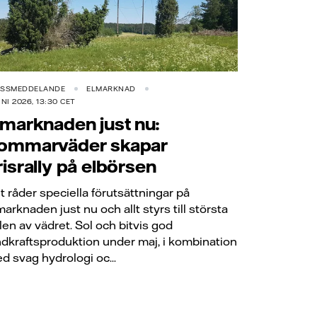
ESSMEDDELANDE
ELMARKNAD
UNI 2026, 13:30 CET
lmarknaden just nu:
ommarväder skapar
risrally på elbörsen
t råder speciella förutsättningar på
marknaden just nu och allt styrs till största
len av vädret. Sol och bitvis god
ndkraftsproduktion under maj, i kombination
d svag hydrologi oc...