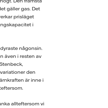
t högt. Den främsta
et gäller gas. Det
verkar prisläget
ingskapacitet i
t dyraste någonsin.
en även i resten av
 Stenbeck,
 variationer den
ärnkraften är inne i
lteftersom.
unka allteftersom vi