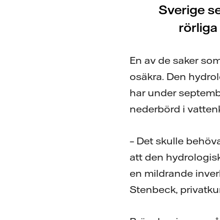
Sverige se
rörliga
En av de saker som
osäkra. Den hydrolo
har under september
nederbörd i vatten
– Det skulle behöv
att den hydrologisk
en mildrande inver
Stenbeck, privatku