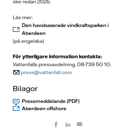
ske redan 2025.
Läs mer:
Den havsbaserade vindkraftsparken i
Aberdeen
(på engelska)
För ytterligare information kontakta:
Vattenfalls pressavdelning, 08-739 50 10,
press@vattenfall.com
Bilagor
Pressmeddelande (PDF)
Aberdeen offshore
Facebook
LinkedIn
E-
post