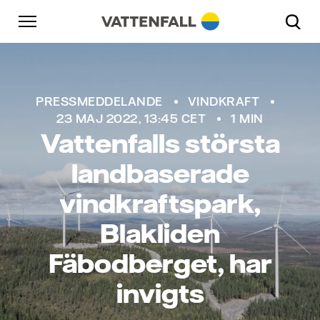
Skip to content
Gå till huvudnavigeringen
Gå till sidfoten
Gå till huvudnavigeringen
PRESSMEDDELANDE
VINDKRAFT
23 MAJ 2022, 13:45 CET
1 MIN
Vattenfalls största
landbaserade
vindkraftspark,
Blakliden
Fäbodberget, har
invigts