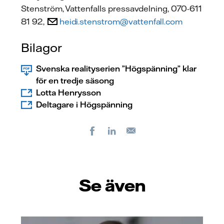
Stenström, Vattenfalls pressavdelning, 070-611
81 92,
heidi.stenstrom@vattenfall.com
Bilagor
Svenska realityserien ”Högspänning” klar
för en tredje säsong
Lotta Henrysson
Deltagare i Högspänning
Facebook
LinkedIn
E-
post
Se även