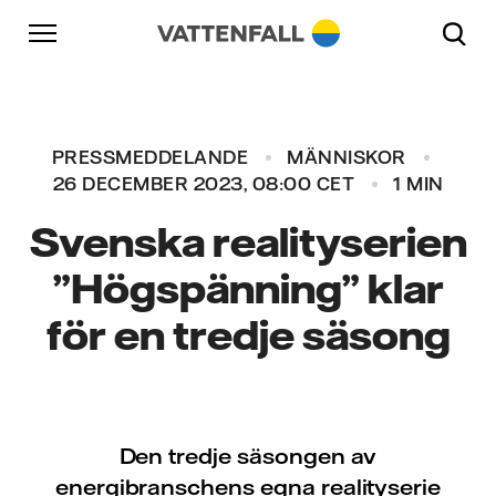
Skip to content
Gå till huvudnavigeringen
Gå till sidfoten
Gå till huvudnavigeringen
PRESSMEDDELANDE
MÄNNISKOR
26 DECEMBER 2023, 08:00 CET
1 MIN
Svenska realityserien
”Högspänning” klar
för en tredje säsong
Den tredje säsongen av
energibranschens egna realityserie