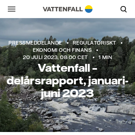
Skip to content
Gå till huvudnavigeringen
Gå till sidfoten
Gå till huvudnavigeringen
PRESSMEDDELANDE
REGULATORISKT
EKONOMI OCH FINANS
20 JULI 2023, 08:00 CET
1 MIN
Vattenfall –
delårsrapport, januari-
juni 2023