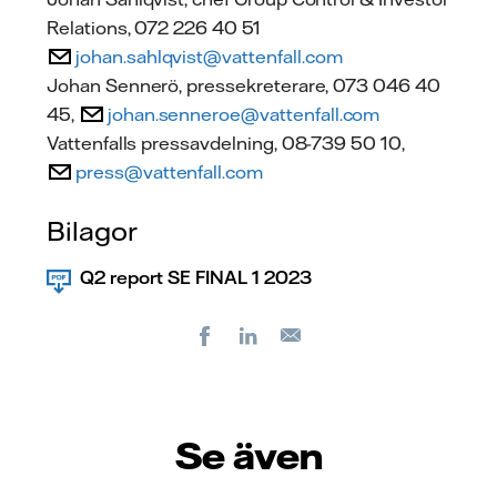
Relations, 072 226 40 51
johan.sahlqvist@vattenfall.com
Johan Sennerö, pressekreterare, 073 046 40
45,
johan.senneroe@vattenfall.com
Vattenfalls pressavdelning, 08-739 50 10,
press@vattenfall.com
Bilagor
Q2 report SE FINAL 1 2023
Facebook
LinkedIn
E-
post
Se även