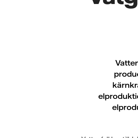
Vatten
produc
kärnkra
elprodukti
elprod