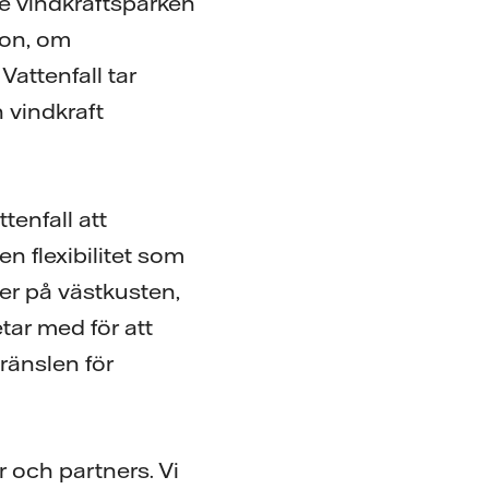
de vindkraftsparken
ion, om
attenfall tar
 vindkraft
tenfall att
 flexibilitet som
er på västkusten,
tar med för att
ränslen för
r och partners. Vi