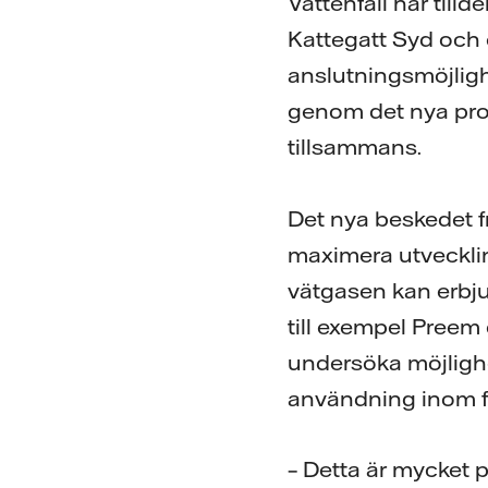
Vattenfall har til
Kattegatt Syd och 
anslutningsmöjligh
genom det nya proj
tillsammans.
Det nya beskedet fr
maximera utvecklin
vätgasen kan erbju
till exempel Preem
undersöka möjlighet
användning inom fl
– Detta är mycket p