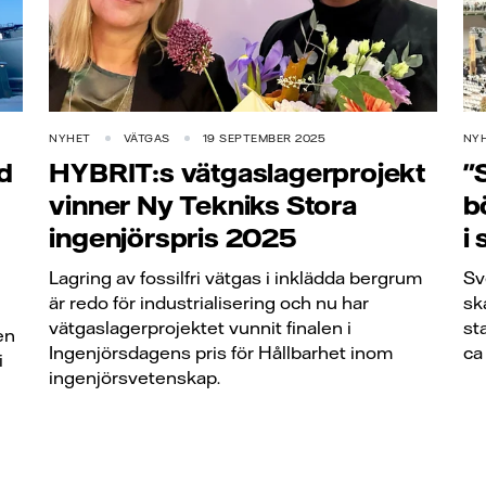
NYHET
VÄTGAS
19 SEPTEMBER 2025
NY
gd
HYBRIT:s vätgaslagerprojekt
"
vinner Ny Tekniks Stora
b
ingenjörspris 2025
i 
Lagring av fossilfri vätgas i inklädda bergrum
Sv
är redo för industrialisering och nu har
sk
vätgaslagerprojektet vunnit finalen i
st
en
Ingenjörsdagens pris för Hållbarhet inom
ca
i
ingenjörsvetenskap.