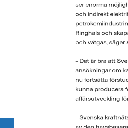
ser enorma möjlig
och indirekt elektri
petrokemiindustrin.
Ringhals och skapa
och vätgas, säger A
– Det är bra att S
ansökningar om kap
nu fortsätta först
kunna producera fo
affärsutveckling fö
– Svenska kraftnät
av den havsbaserad