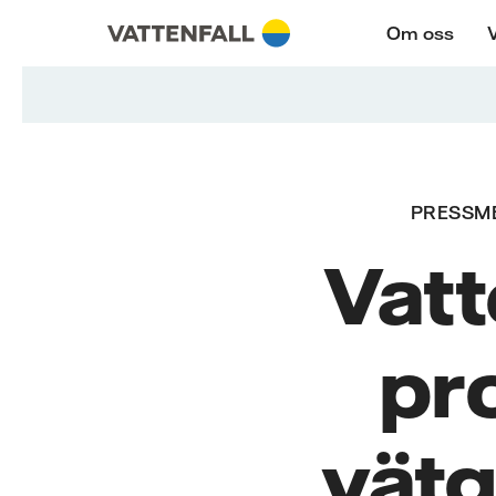
Skip to content
Gå till huvudnavigeringen
Gå till sidfoten
Gå till huvudnavigeringen
Om oss
PRESSM
Vatt
pro
vätg