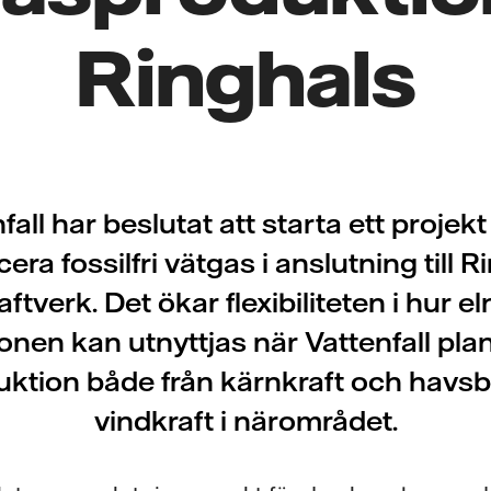
Ringhals
fall har beslutat att starta ett projekt 
era fossilfri vätgas i anslutning till R
ftverk. Det ökar flexibiliteten i hur e
onen kan utnyttjas när Vattenfall plan
uktion både från kärnkraft och havs
vindkraft i närområdet.