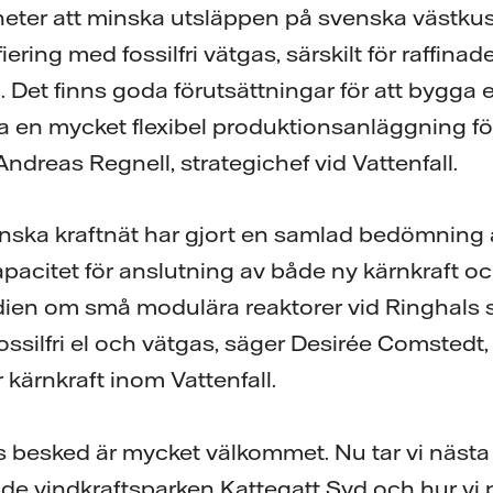
heter att minska utsläppen på svenska västku
fiering med fossilfri vätgas, särskilt för raffinad
 Det finns goda förutsättningar för att bygga e
 en mycket flexibel produktionsanläggning för 
ndreas Regnell, strategichef vid Vattenfall.
venska kraftnät har gjort en samlad bedömning 
acitet för anslutning av både ny kärnkraft och
udien om små modulära reaktorer vid Ringhals
ssilfri el och vätgas, säger Desirée Comstedt, 
r kärnkraft inom Vattenfall.
s besked är mycket välkommet. Nu tar vi nästa
e vindkraftsparken Kattegatt Syd och hur vi p