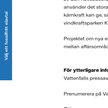
använder det stora 
Välj ett fossilfritt elavtal
kärnkraft kan ge,
vindkraftsparken K
Projektet om nya el
mellan affärsområ
För ytterligare in
Vattenfalls pressa
Prenumerera på Va