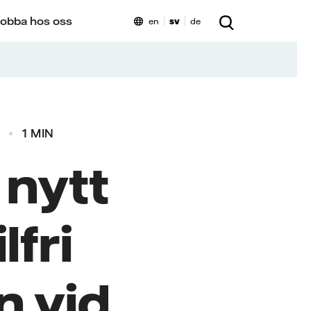
obba hos oss
en
sv
de
1 MIN
 nytt
lfri
n vid