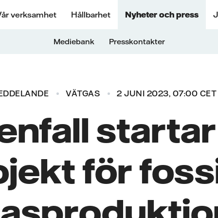
Vår verksamhet
Hållbarhet
Nyheter och press
J
Mediebank
Presskontakter
EDDELANDE
VÄTGAS
2 JUNI 2023, 07:00 CET
enfall startar
jekt för fossi
asproduktio