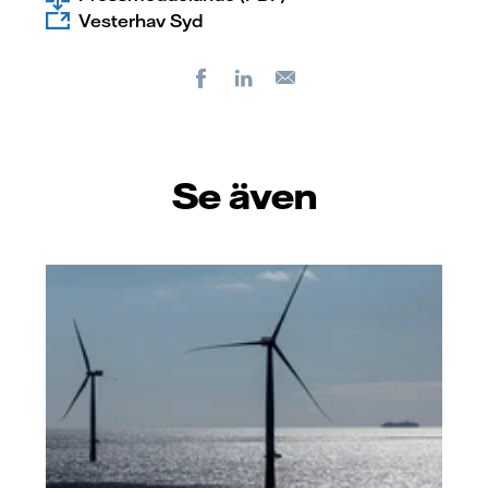
Vesterhav Syd
Facebook
LinkedIn
E-
post
Se även