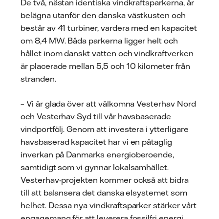
De två, nästan identiska vindkraftsparkerna, är
belägna utanför den danska västkusten och
består av 41 turbiner, vardera med en kapacitet
om 8,4 MW. Båda parkerna ligger helt och
hållet inom danskt vatten och vindkraftverken
är placerade mellan 5,5 och 10 kilometer från
stranden.
– Vi är glada över att välkomna Vesterhav Nord
och Vesterhav Syd till vår havsbaserade
vindportfölj. Genom att investera i ytterligare
havsbaserad kapacitet har vi en påtaglig
inverkan på Danmarks energioberoende,
samtidigt som vi gynnar lokalsamhället.
Vesterhav-projekten kommer också att bidra
till att balansera det danska elsystemet som
helhet. Dessa nya vindkraftsparker stärker vårt
engagemang för att leverera fossilfri energi