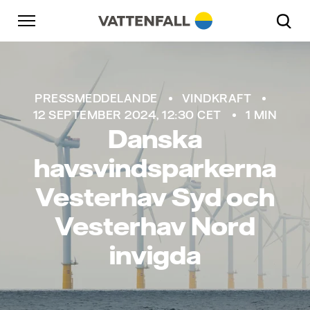
Skip to content
Gå till huvudnavigeringen
Gå till sidfoten
Gå till huvudnavigeringen
Mads Krabbe
PRESSMEDDELANDE
VINDKRAFT
12 SEPTEMBER 2024, 12:30 CET
1 MIN
Danska
havsvindsparkerna
Vesterhav Syd och
Vesterhav Nord
invigda