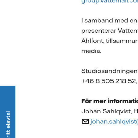
group.vattenfall.c
I samband med en 
presenterar Vatten
Ahlfont, tillsamma
media.
Studiosändningen g
+46 8 505 218 52,
För mer informati
Johan Sahlqvist, H
johan.sahlqvist