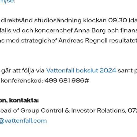
om/se
.
direktsänd studiosändning klockan 09.30 ida
falls vd och koncernchef Anna Borg och finans
ns med strategichef Andreas Regnell resultatet 
år att följa via
Vattenfall bokslut 2024
samt 
 konferenskod: 499 681 986#
on, kontakta:
ead of Group Control & Investor Relations, 07
@vattenfall.com