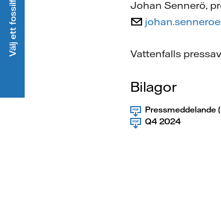
Välj ett fossilfritt elavtal
Johan Sennerö, pr
johan.senneroe
Vattenfalls pressa
Bilagor
Pressmeddelande (
Q4 2024