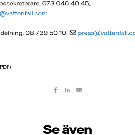
essekreterare, 073 046 40 45,
@vattenfall.com
vdelning, 08 739 50 10,
press@vattenfall.
PDF)
Facebook
LinkedIn
E-
post
Se även