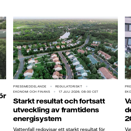
PRESSMEDDELANDE
REGULATORISKT
PR
EKONOMI OCH FINANS
17 JULI 2026, 08:00 CET
EKO
ör
Starkt resultat och fortsatt
V
utveckling av framtidens
d
energisystem
2
Vattenfall redovisar ett starkt resultat för
Va