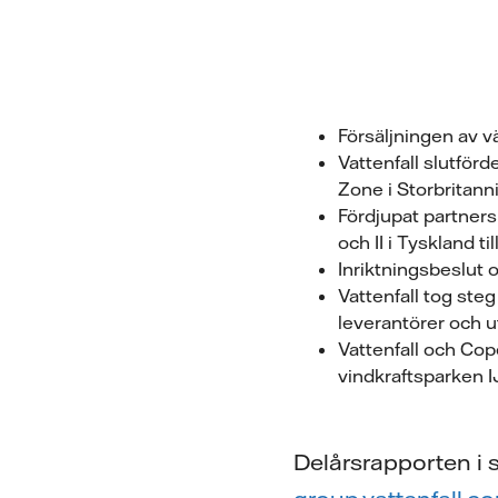
Försäljningen av v
Vattenfall slutför
Zone i Storbritann
Fördjupat partner
och II i Tyskland ti
Inriktningsbeslut o
Vattenfall tog ste
leverantörer och u
Vattenfall och Co
vindkraftsparken 
Delårsrapporten i s