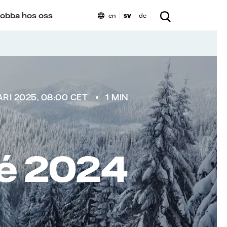
obba hos oss
en
sv
de
RI 2025, 08:00 CET
1 MIN
é 2024