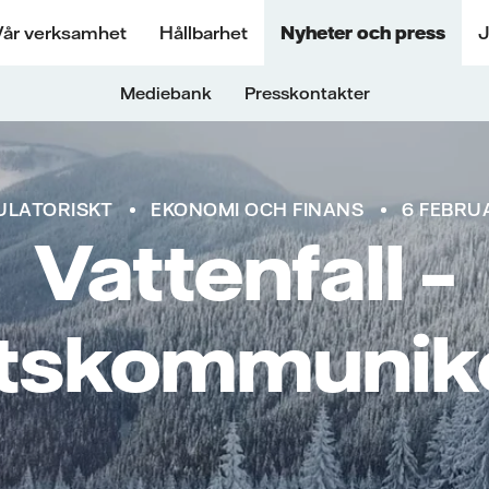
Vår verksamhet
Hållbarhet
Nyheter och press
J
Mediebank
Presskontakter
ULATORISKT
EKONOMI OCH FINANS
6 FEBRUA
Vattenfall –
utskommunik