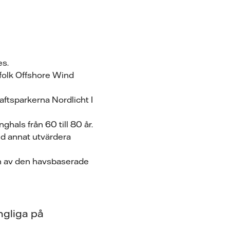
es.
rfolk Offshore Wind
ftsparkerna Nordlicht I
ghals från 60 till 80 år.
and annat utvärdera
en av den havsbaserade
ngliga på