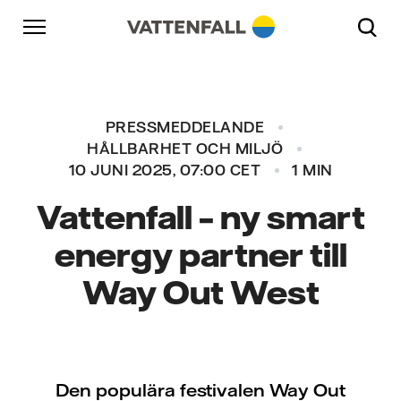
Skip to content
Gå till huvudnavigeringen
Gå till sidfoten
Gå till huvudnavigeringen
PRESSMEDDELANDE
HÅLLBARHET OCH MILJÖ
10 JUNI 2025, 07:00 CET
1 MIN
Vattenfall – ny smart
energy partner till
Way Out West
Den populära festivalen Way Out