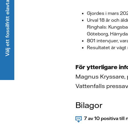
Välj ett fossilfritt elavtal
Gjordes i mars 202
Urval 18 år och äld
Ringhals: Kungsbac
Göteborg, Härryda,
801 intervjuer, vara
Resultatet är vägt
För ytterligare in
Magnus Kryssare, p
Vattenfalls pressa
Bilagor
7 av 10 positiva till