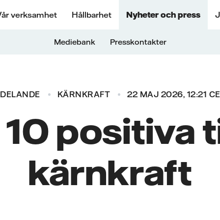
Vår verksamhet
Hållbarhet
Nyheter och press
J
Mediebank
Presskontakter
DELANDE
KÄRNKRAFT
22 MAJ 2026, 12:21 C
 10 positiva ti
kärnkraft