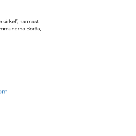
e cirkel”, närmast
 kommunerna Borås,
com