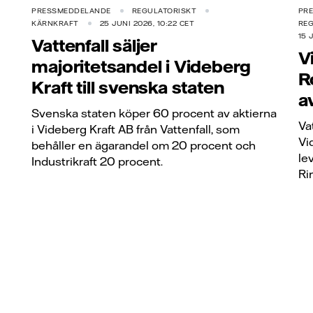
PRESSMEDDELANDE
REGULATORISKT
PR
KÄRNKRAFT
25 JUNI 2026, 10:22 CET
RE
15 
Vattenfall säljer
V
majoritetsandel i Videberg
R
Kraft till svenska staten
a
Svenska staten köper 60 procent av aktierna
Va
i Videberg Kraft AB från Vattenfall, som
Vi
behåller en ägarandel om 20 procent och
le
Industrikraft 20 procent.
Ri