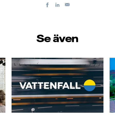
Facebook
LinkedIn
E-
post
Se även