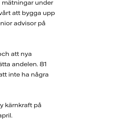
ra mätningar under
svårt att bygga upp
enior advisor på
och att nya
ätta andelen. 81
att inte ha några
ny kärnkraft på
pril.