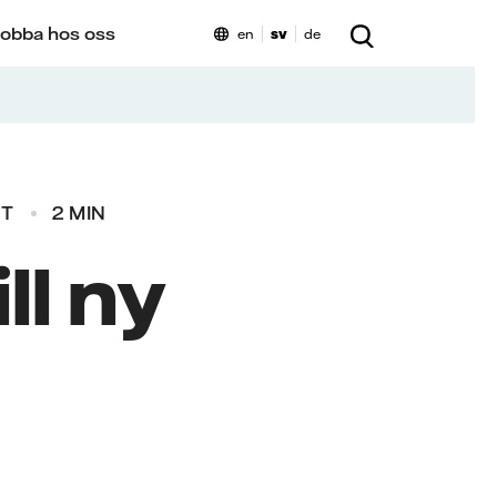
obba hos oss
en
sv
de
ET
2 MIN
ll ny