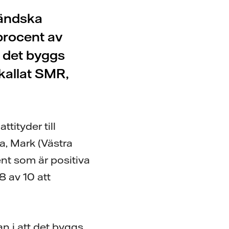
ländska
procent av
t det byggs
kallat SMR,
tityder till
a, Mark (Västra
nt som är positiva
 av 10 att
n i att det byggs