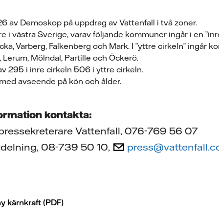
6 av Demoskop på uppdrag av Vattenfall i två zoner.
re i västra Sverige, varav följande kommuner ingår i en ”inr
ka, Varberg, Falkenberg och Mark. I ”yttre cirkeln” ingår
 Lerum, Mölndal, Partille och Öckerö.
v 295 i inre cirkeln 506 i yttre cirkeln.
 med avseende på kön och ålder.
formation kontakta:
ressekreterare Vattenfall, 076-769 56 07
vdelning, 08-739 50 10,
press@vattenfall.
 ny kärnkraft (PDF)