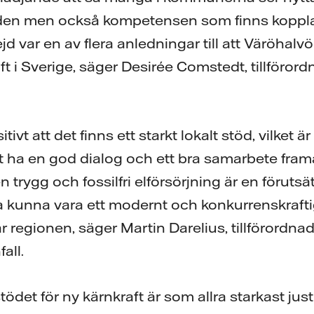
tyden men också kompetensen som finns kopplad 
var en av flera anledningar till att Väröhalvö
aft i Sverige, säger Desirée Comstedt, tillföro
tivt att det finns ett starkt lokalt stöd, vilket
tt ha en god dialog och ett bra samarbete framå
trygg och fossilfri elförsörjning är en förutsät
a kunna vara ett modernt och konkurrenskraftig
är regionen, säger Martin Darelius, tillförordnad
all.
t stödet för ny kärnkraft är som allra starkast j