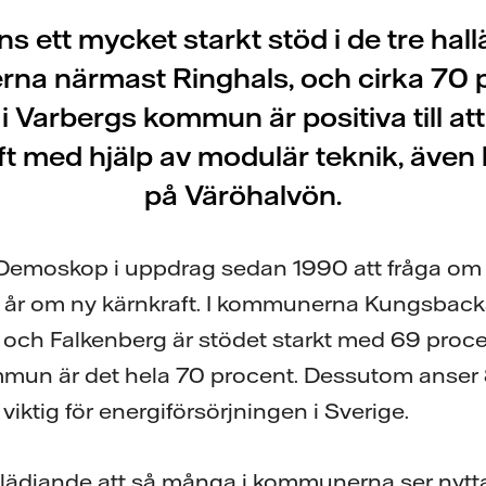
nns ett mycket starkt stöd i de tre hal
a närmast Ringhals, och cirka 70 
i Varbergs kommun är positiva till at
ft med hjälp av modulär teknik, även 
på Väröhalvön.
 Demoskop i uppdrag sedan 1990 att fråga om at
 i år om ny kärnkraft. I kommunerna Kungsback
 och Falkenberg är stödet starkt med 69 proce
mun är det hela 70 procent. Dessutom anser 8
 viktig för energiförsörjningen i Sverige.
 glädjande att så många i kommunerna ser nytta