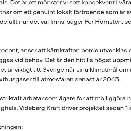
ls. Det är ett mönster vi sett konsekvent i vå
ittnar om ett genuint lokalt förtroende som är 
fullt när det väl finns, säger Per Hörnsten, s
rocent, anser att kärnkraften borde utvecklas 
ggas vid behov. Det är den hittills högst uppm
et är viktigt att Sverige når sina klimatmål om 
xthusgaser till atmosfären senast år 2045.
strikraft arbetar som ägare för att möjliggöra 
ghals. Videberg Kraft driver projektet sedan 1 a
kningen: