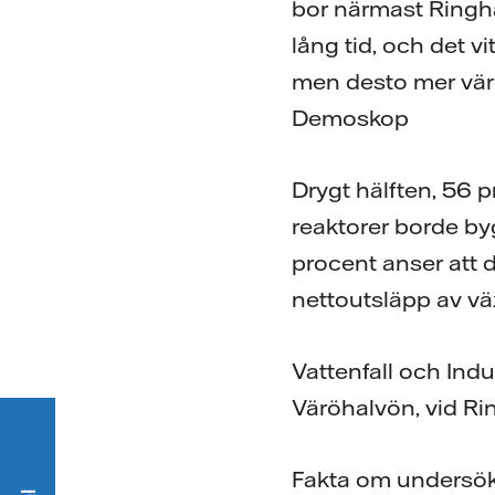
bor närmast Ringha
lång tid, och det v
men desto mer värde
Demoskop
Drygt hälften, 56 p
reaktorer borde by
procent anser att d
nettoutsläpp av vä
Vattenfall och Indu
Väröhalvön, vid Rin
Fakta om undersö