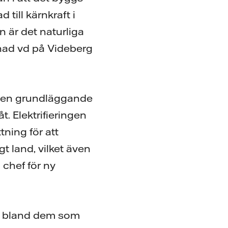
till kärnkraft i
n är det naturliga
rdnad vd på Videberg
 är en grundläggande
t. Elektrifieringen
tning för att
t land, vilket även
 chef för ny
ust bland dem som