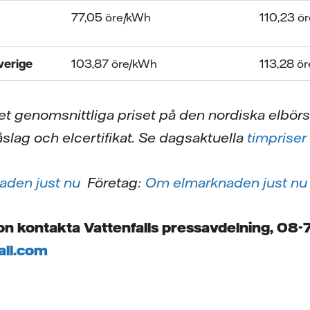
77,05 öre/kWh
110,23 
 Sverige
103,87 öre/kWh
113,28 
t genomsnittliga priset på den nordiska elbörs
lag och elcertifikat.
Se dagsaktuella
timpriser
den just nu
Företag:
Om elmarknaden just nu
on kontakta Vattenfalls pressavdelning, 08-
all.com