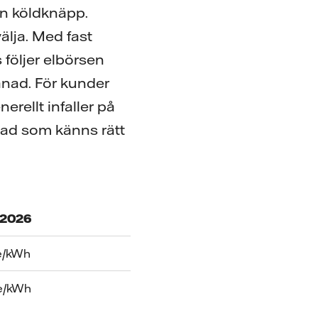
en köldknäpp.
älja. Med fast
 följer elbörsen
ånad. För kunder
erellt infaller på
vad som känns rätt
 2026
re/kWh
re/kWh