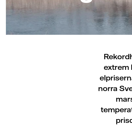
Rekordh
extrem 
elprisern
norra Sve
mars
temperat
pris