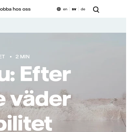
obba hos oss
en
sv
de
ET
2 MIN
: Efter
e väder
ilitet