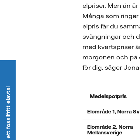
elpriser. Men än ä
Många som ringer ti
elpris får du samma
svängningar och du
med kvartspriser är
morgonen och på ef
för dig, säger Jon
Välj ett fossilfritt elavtal
M
edelspotpris
Elområde 1, Norra 
Elområde 2, Norra
Mellansverige