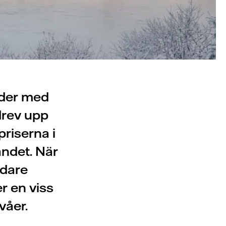
oder med
drev upp
priserna i
andet. När
ldare
r en viss
våer.