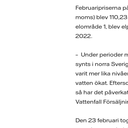
Februaripriserna p
moms)
blev 110,23
elområde 1, blev el
2022.
– Under perioder 
synts i norra Sveri
varit mer lika niv
vatten ökat. Efters
så har det påverka
Vattenfall Försäljni
Den 23 februari to