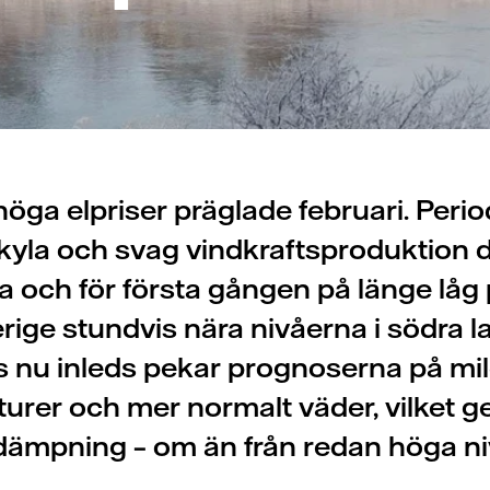
öga elpriser präglade februari. Peri
kyla och svag vindkraftsproduktion 
a och för första gången på länge låg 
rige stundvis nära nivåerna i södra l
 nu inleds pekar prognoserna på mi
urer och mer normalt väder, vilket ge
dämpning – om än från redan höga ni