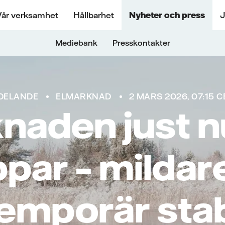
Vår verksamhet
Hållbarhet
Nyheter och press
J
Mediebank
Presskontakter
DELANDE
ELMARKNAD
2 MARS 2026, 07:15 C
naden just nu
ppar – mildar
emporär stab