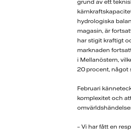
grund av ett teknisk
kärnkraftskapacite
hydrologiska bala
magasin, är fortsat
har stigit kraftigt
marknaden fortsatt
i Mellanöstern, vi
20 procent, något
Februari känneteck
komplexitet och at
omvärldshändelser
– Vi har fått en re