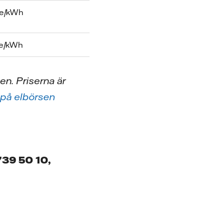
öre/kWh
öre/kWh
en. Priserna är
 på elbörsen
739 50 10,