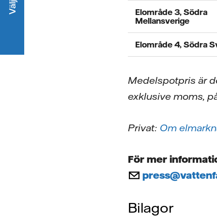
Elområde 3, Södra
Mellansverige
Elområde 4, Södra
Medelspotpris är de
exklusive moms, pås
Privat:
Om elmarkna
För mer informati
press@vattenf
Bilagor