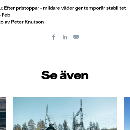
 Efter pristoppar - mildare väder ger temporär stabilitet
6 Feb
to av Peter Knutson
Facebook
LinkedIn
E-
post
Se även