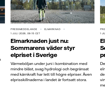
PRESSMEDDELANDE
ELMARKNAD
PR
1 JULI 2026, 09:15 CET
1 J
Elmarknaden just nu:
E
Sommarens väder styr
S
elpriset i Sverige
p
n
Värmeböljan under juni i kombination med
De
mindre blåst, svag hydrologi och begränsat
el
med kärnkraft har lett till högre elpriser. Även
de
elprisskillnaderna i landet är fortsatt stora.
vi
me