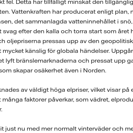
t fel. Detta har tillfälligt minskat den tillgängli
ten. Vattenkraften har producerat enligt plan,
nsen, det sammanlagda vatteninnehållet i snö
t svag efter den kalla och torra start som året 
 och oljepriserna pressas upp av den geopolitisk
 mycket känslig för globala händelser. Uppgån
lket lyft bränslemarknaderna och pressat upp g
 som skapar osäkerhet även i Norden.
nades av väldigt höga elpriser, vilket visar p
t många faktorer påverkar, som vädret, elprod
.
spit just nu med mer normalt vinterväder och m