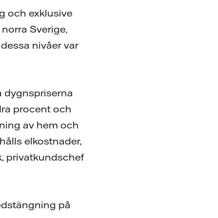
g och exklusive
 norra Sverige,
 dessa nivåer var
a dygnspriserna
ndra procent och
rmning av hem och
hålls elkostnader,
k, privatkundschef
nedstängning på