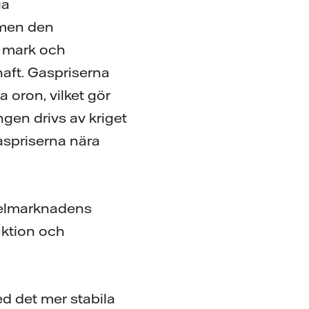
ga
 men den
, mark och
haft. Gaspriserna
a oron, vilket gör
gen drivs av kriget
aspriserna nära
å elmarknadens
uktion och
ed det mer stabila