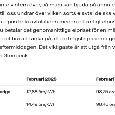
r inte vintern över, så mars kan bjuda på ännu 
ll oss undrar över vilken sorts elavtal de ska v
 elpris hela avtalstiden medan ett rörligt elpris
 betalar det genomsnittliga elpriset för en m
 det bra att tänka på att de högsta priserna gen
termiddagen. Det viktigaste är att utgå från 
as Stenbeck.
Februari 2025
Februari
Sverige
12,88 öre/kWh
98,75 ö
14,49 öre/kWh
98,46 ö