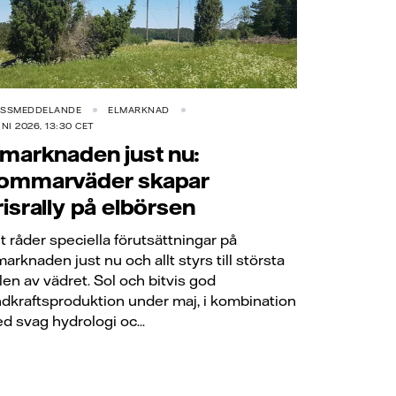
ESSMEDDELANDE
ELMARKNAD
UNI 2026, 13:30 CET
lmarknaden just nu:
ommarväder skapar
risrally på elbörsen
t råder speciella förutsättningar på
marknaden just nu och allt styrs till största
len av vädret. Sol och bitvis god
ndkraftsproduktion under maj, i kombination
d svag hydrologi oc...