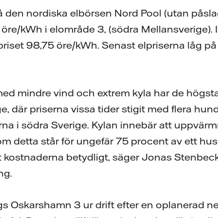
å den nordiska elbörsen Nord Pool (utan påsla
 öre/kWh i elområde 3, (södra Mellansverige). I
priset 98,75 öre/kWh. Senast elpriserna låg på
med mindre vind och extrem kyla har de högst
ge, där priserna vissa tider stigit med flera hu
åerna i södra Sverige. Kylan innebär att uppvä
om detta står för ungefär 75 procent av ett hus
t kostnaderna betydligt, säger Jonas Stenbec
ng.
gs Oskarshamn 3 ur drift efter en oplanerad 