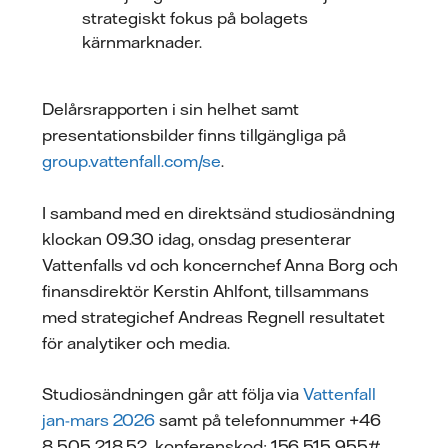
strategiskt fokus på bolagets
kärnmarknader.
Delårsrapporten i sin helhet samt
presentationsbilder finns tillgängliga på
group.vattenfall.com/se
.
I samband med en direktsänd studiosändning
klockan 09.30 idag, onsdag presenterar
Vattenfalls vd och koncernchef Anna Borg och
finansdirektör Kerstin Ahlfont, tillsammans
med strategichef Andreas Regnell resultatet
för analytiker och media.
Studiosändningen går att följa via
Vattenfall
jan-mars 2026
samt på telefonnummer +46
8 505 218 52, konferenskod: 156 515 955#