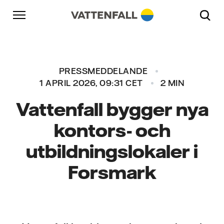
Skip to content
Gå till huvudnavigeringen
Gå till sidfoten
Gå till huvudnavigeringen
PRESSMEDDELANDE
1 APRIL 2026, 09:31 CET
2 MIN
Vattenfall bygger nya
kontors- och
utbildningslokaler i
Forsmark