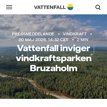
Skip to content
Gå till huvudnavigeringen
Gå till sidfoten
Gå till huvudnavigeringen
PRESSMEDDELANDE
VINDKRAFT
20 MAJ 2026, 14:32 CET
2 MIN
Vattenfall inviger
vindkraftsparken
Bruzaholm