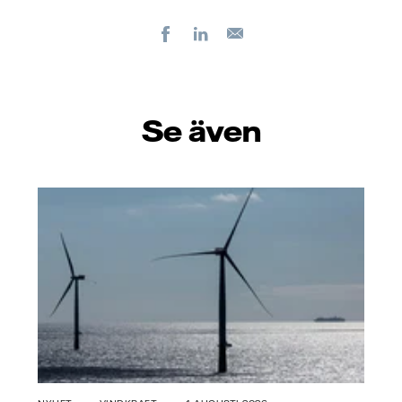
Facebook
LinkedIn
E-
post
Se även