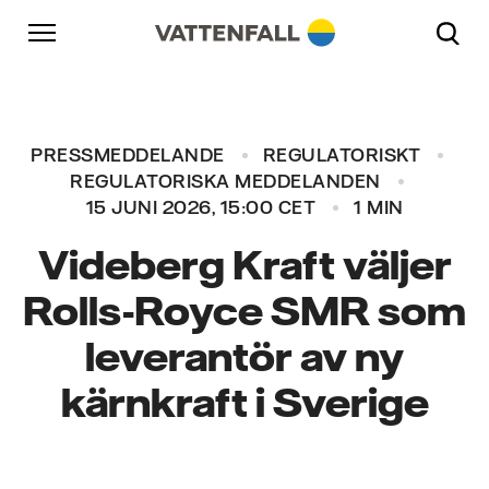
Skip to content
Gå till huvudnavigeringen
Gå till sidfoten
Gå till huvudnavigeringen
PRESSMEDDELANDE
REGULATORISKT
REGULATORISKA MEDDELANDEN
15 JUNI 2026, 15:00 CET
1 MIN
Videberg Kraft väljer
Rolls-Royce SMR som
leverantör av ny
kärnkraft i Sverige