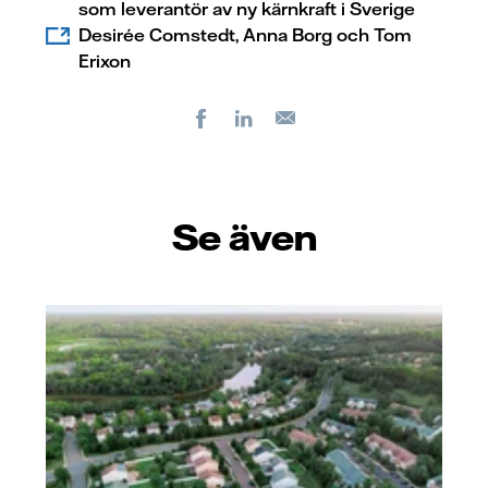
som leverantör av ny kärnkraft i Sverige
Desirée Comstedt, Anna Borg och Tom
Erixon
Facebook
LinkedIn
E-
post
Se även