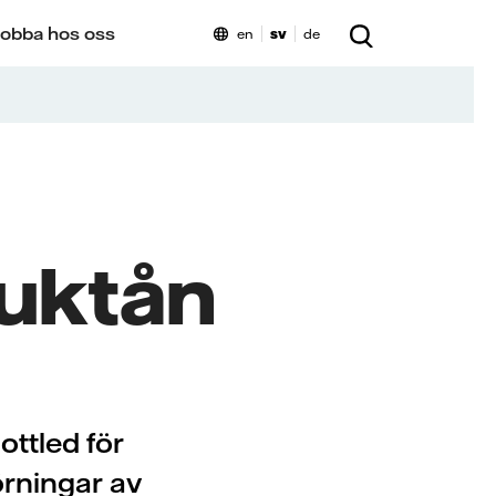
obba hos oss
en
sv
de
Juktån
ottled för
örningar av