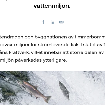
vattenmiljön.
Facebook
LinkedIn
E-
post
ttendragen och byggnationen av timmerbom
äxtmiljöer för strömlevande fisk. I slutet av 
åns kraftverk, vilket innebar att större delen a
miljön påverkades ytterligare.