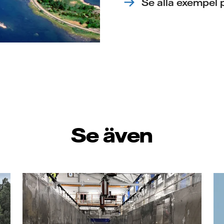
Se alla exempel 
Se även