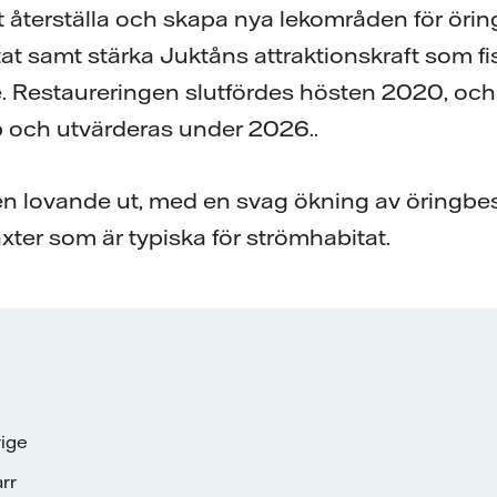
t återställa och skapa nya lekområden för örin
at samt stärka Juktåns attraktionskraft som fi
. Restaureringen slutfördes hösten 2020, och
pp och utvärderas under 2026..
taten lovande ut, med en svag ökning av öringb
xter som är typiska för strömhabitat.
rige
rr