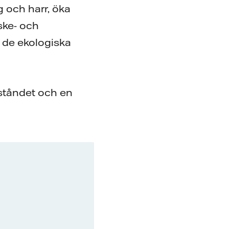
g och harr, öka
ske- och
 de ekologiska
eståndet och en