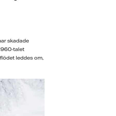
mar skadade
1960-talet
v flödet leddes om,