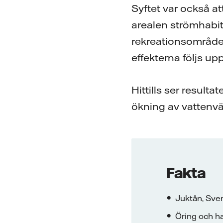
Syftet var också at
arealen strömhabit
rekreationsområde
effekterna följs u
Hittills ser resul
ökning av vattenvä
Fakta
Juktån, Sve
Öring och ha