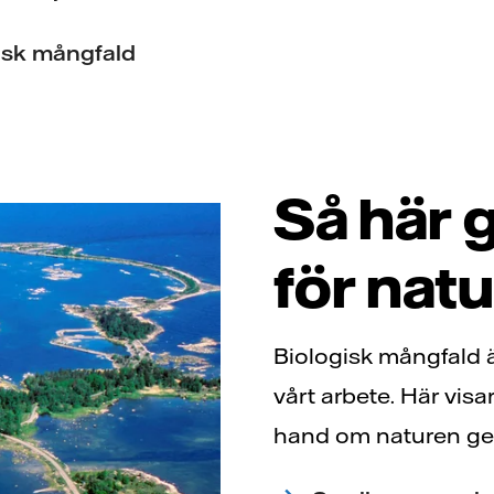
gisk mångfald
Så här g
för nat
Biologisk mångfald ä
vårt arbete. Här visa
hand om naturen ge