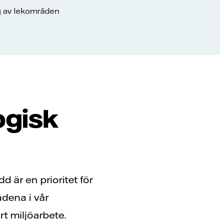
ng av lekområden
ogisk
 är en prioritet för
ådena i vår
rt miljöarbete.