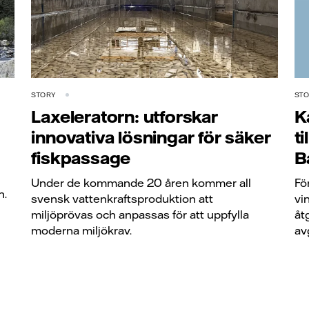
STORY
ST
Laxeleratorn: utforskar
K
innovativa lösningar för säker
t
fiskpassage
B
Under de kommande 20 åren kommer all
Fö
n.
svensk vattenkraftsproduktion att
vi
miljöprövas och anpassas för att uppfylla
åt
moderna miljökrav.
av