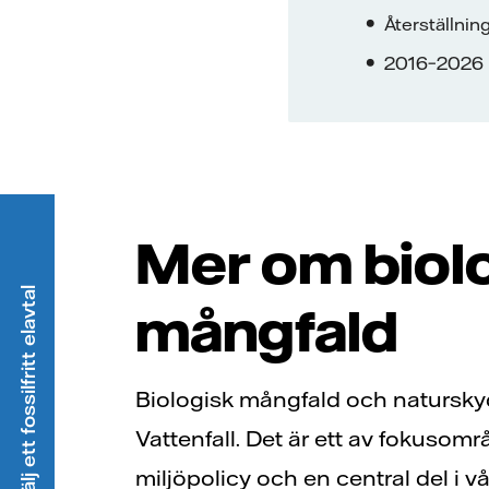
Återställni
2016–2026
Mer om biol
Välj ett fossilfritt elavtal
mångfald
Biologisk mångfald och naturskydd
Vattenfall. Det är ett av fokusomr
miljöpolicy och en central del i vå