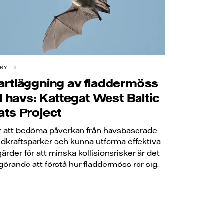
ORY
artläggning av fladdermöss
ill havs: Kattegat West Baltic
ats Project
r att bedöma påverkan från havsbaserade
ndkraftsparker och kunna utforma effektiva
gärder för att minska kollisionsrisker är det
görande att förstå hur fladdermöss rör sig.