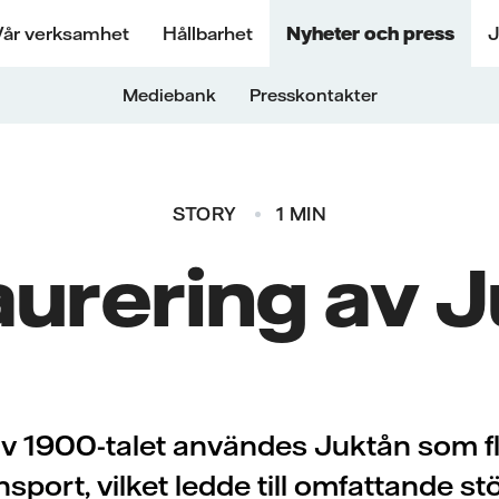
Vår verksamhet
Hållbarhet
Nyheter och press
J
Mediebank
Presskontakter
STORY
1 MIN
urering av 
av 1900-talet användes Juktån som fl
sport, vilket ledde till omfattande st