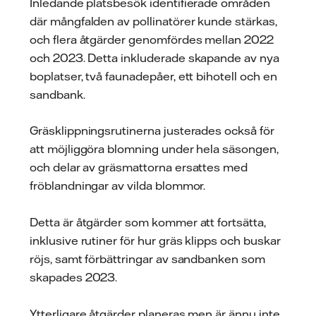
Inledande platsbesök identifierade områden
där mångfalden av pollinatörer kunde stärkas,
och flera åtgärder genomfördes mellan 2022
och 2023. Detta inkluderade skapande av nya
boplatser, två faunadepåer, ett bihotell och en
sandbank.
Gräsklippningsrutinerna justerades också för
att möjliggöra blomning under hela säsongen,
och delar av gräsmattorna ersattes med
fröblandningar av vilda blommor.
Detta är åtgärder som kommer att fortsätta,
inklusive rutiner för hur gräs klipps och buskar
röjs, samt förbättringar av sandbanken som
skapades 2023.
Ytterligare åtgärder planeras men är ännu inte