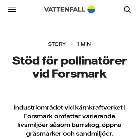
Skip to content
Gå till huvudnavigeringen
Gå till sidfoten
Gå till huvudnavigeringen
STORY
1 MIN
Stöd för pollinatörer
vid Forsmark
Industriområdet vid kärnkraftverket i
Forsmark omfattar varierande
livsmiljöer såsom barrskog, öppna
gräsmarker och sandmiljöer.