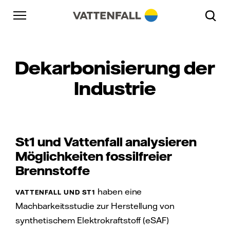
Überspringen
Zurück zur Hauptnavigation
Gehe zur Fußzeile
Zurück zur Hauptnavigation
Dekarbonisierung der
Industrie
St1 und Vattenfall analysieren
Möglichkeiten fossilfreier
Brennstoffe
haben eine
VATTENFALL UND ST1
Machbarkeitsstudie zur Herstellung von
synthetischem Elektrokraftstoff (eSAF)