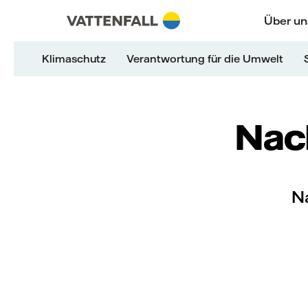
Überspringen
Zurück zur Hauptnavigation
Gehe zur Fußzeile
Zurück zur Hauptnavigation
Über un
Klimaschutz
Verantwortung für die Umwelt
Nach
Na