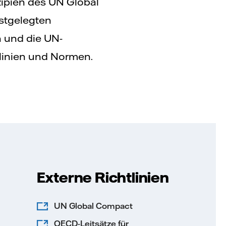
nzipien des UN Global
stgelegten
n und die UN-
tlinien und Normen.
Externe Richtlinien
UN Global Compact
OECD-Leitsätze für