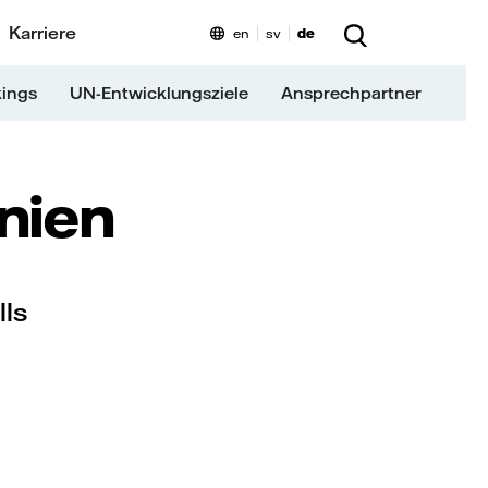
Karriere
en
sv
de
kings
UN-Entwicklungsziele
Ansprechpartner
inien
lls